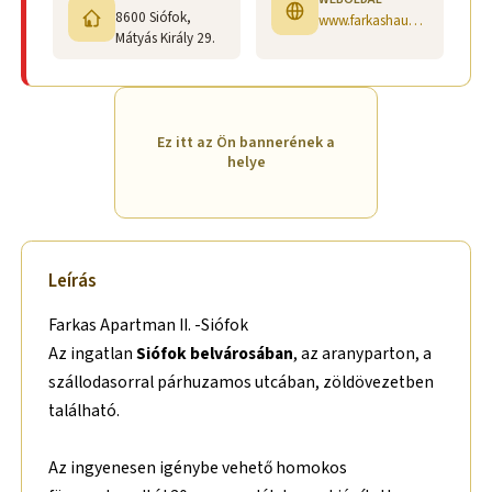
8600 Siófok,
www.farkashaus.hu
Mátyás Király 29.
Ez itt az Ön bannerének a
helye
Leírás
Farkas Apartman II. -Siófok
Az ingatlan
Siófok belvárosában
, az aranyparton, a
szállodasorral párhuzamos utcában, zöldövezetben
található.
Az ingyenesen igénybe vehető homokos