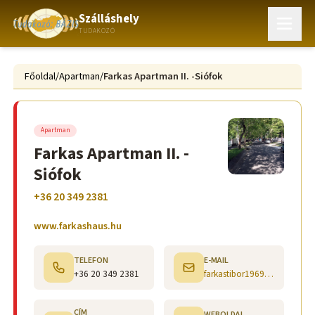
Szálláshely
TUDAKOZÓ
Főoldal
/
Apartman
/
Farkas Apartman II. -Siófok
Apartman
Farkas Apartman II. -
Siófok
+36 20 349 2381
www.farkashaus.hu
TELEFON
E-MAIL
+36 20 349 2381
farkastibor1969@gmail.com
CÍM
WEBOLDAL