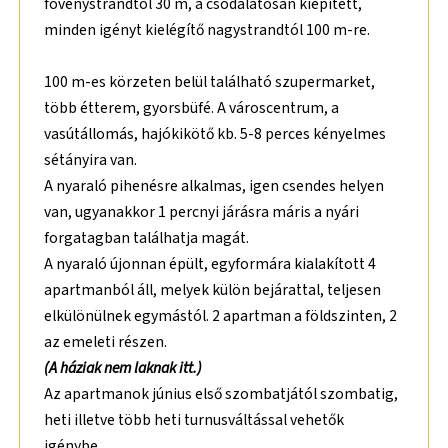
fövenystrandtól 30 m, a csodálatosan kiépített,
minden igényt kielégítő nagystrandtól 100 m-re.
100 m-es körzeten belül található szupermarket,
több étterem, gyorsbüfé. A városcentrum, a
vasútállomás, hajókikötő kb. 5-8 perces kényelmes
sétányira van.
A nyaraló pihenésre alkalmas, igen csendes helyen
van, ugyanakkor 1 percnyi járásra máris a nyári
forgatagban találhatja magát.
A nyaraló újonnan épült, egyformára kialakított 4
apartmanból áll, melyek külön bejárattal, teljesen
elkülönülnek egymástól. 2 apartman a földszinten, 2
az emeleti részen.
(A háziak nem laknak itt.)
Az apartmanok június első szombatjától szombatig,
heti illetve több heti turnusváltással vehetők
igénybe.