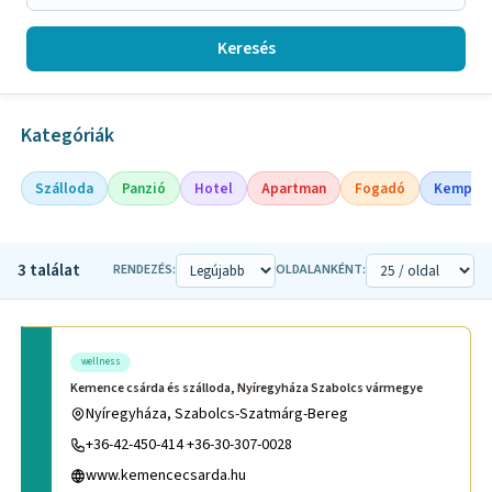
Keresés
Kategóriák
Szálloda
Panzió
Hotel
Apartman
Fogadó
Kempin
3 találat
RENDEZÉS:
OLDALANKÉNT:
wellness
Kemence csárda és szálloda, Nyíregyháza Szabolcs vármegye
Nyíregyháza, Szabolcs-Szatmárg-Bereg
+36-42-450-414 +36-30-307-0028
www.kemencecsarda.hu