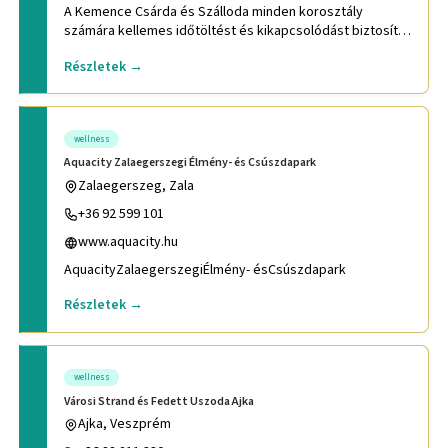
A Kemence Csárda és Szálloda minden korosztály
számára kellemes időtöltést és kikapcsolódást biztosít
széles körű progra
Részletek →
wellness
Aquacity Zalaegerszegi Élmény- és Csúszdapark
Zalaegerszeg, Zala
+36 92 599 101
www.aquacity.hu
AquacityZalaegerszegiÉlmény- ésCsúszdapark
Részletek →
wellness
Városi Strand és Fedett Uszoda Ajka
Ajka, Veszprém