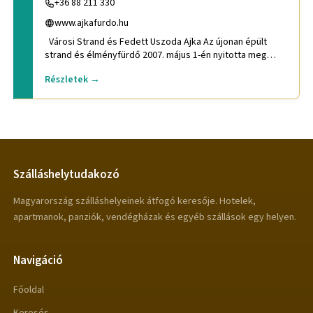
+36 88 211 330
www.ajkafurdo.hu
Városi Strand és Fedett Uszoda Ajka Az újonan épült
strand és élményfürdő 2007. május 1-én nyitotta meg
kapuit a nag
Részletek →
Szálláshelytudakozó
Magyarország szálláshelyeinek átfogó keresője. Hotelek,
apartmanok, panziók, vendégházak és egyéb szállások egy helyen.
Navigáció
Főoldal
Keresés