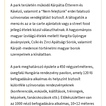
A park területén működő Kárpátia Étterem és
Kávézó, valamint a “Nem felejtünk” erdei falatozó
színvonalas vendéglátást biztosít. A látogatók a
menü és az a-la-carte ajánlatok vagy a street food
jellegű ételek közül választhatnak. A hagyományos
magyar ízvilágú ételek mellett Hargita Gyöngye
ásványvizek, Csíki és Zirci Apátsági Sörök, valamint
Kárpát-medencei történelmi magyar borok
szerepelnek a kínálatban.
A park meghatározó épülete a 450 négyzetméteres,
üvegfalú Hungária rendezvény pavilon, amely 120 fő
befogadására alkalmas és helyszínt biztosít
különféle színvonalas rendezvényeknek
(konferenciák, esküvők, kiállítások, tréningek,
képzések, tanácskozások stb.). Előkészületben van
az 1000 néző befogadására alkalmas, 10×12 méteres