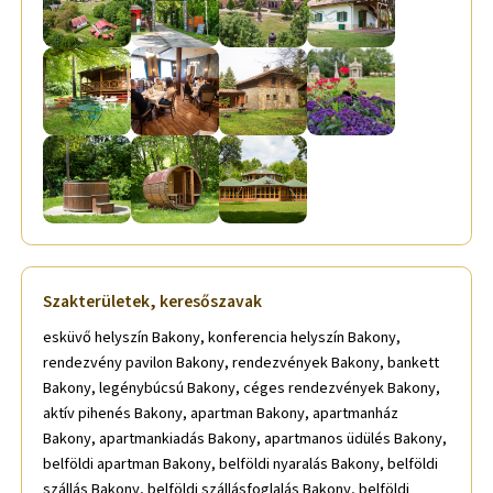
Szakterületek, keresőszavak
esküvő helyszín Bakony, konferencia helyszín Bakony, rendezvény pavilon Bakony, rendezvények Bakony, bankett Bakony, legénybúcsú Bakony, céges rendezvények Bakony, aktív pihenés Bakony, apartman Bakony, apartmanház Bakony, apartmankiadás Bakony, apartmanos üdülés Bakony, belföldi apartman Bakony, belföldi nyaralás Bakony, belföldi szállás Bakony, belföldi szállásfoglalás Bakony, belföldi szálláshely Bakony, belföldi szálláslehetőség Bakony, belföldi túra Bakony, belföldi üdülés Bakony, családi nyaralás Bakony, családi szállás Bakony, családi szálláshely Bakony, családi üdülés Bakony, csoportos szállás Bakony, csoportos szállásfoglalás Bakony, csoportos tábor Bakony, diáktábor Bakony, erdei kirándulás Bakony, erdei túra Bakony, főzési lehetőség Bakony, hegyvidéki szállás Bakony, hegyvidéki üdülés Bakony, hétvégi kirándulás Bakony, ifjúsági szállás Bakony, ifjúsági szálláshely Bakony, kikapcsolódási lehetőség Bakony, kirándulás Bakony, kirándulási lehetőség Bakony, kirándulási program Bakony, kiránduló pihenőhely Bakony, nyaralás Bakony, önellátó szálláshely Bakony, pihenés Bakony, pihenőház Bakony, pihenőhely Bakony, szállás Bakony, szállás Bakony, szállásadás Bakony, szállásajánlás Bakony, szálláshelykiadás Bakony, szálláskiadás Bakony, szálláslehetőség Bakony, túra Bakony, túrázás Bakony, túrázási lehetőség Bakony, turistaszállás Bakony, üdülési ajánlat Bakony, vendégház kiadás Bakony, vidéki apartman Bakony, vidéki nyaralás Bakony, vidéki szállás Bakony, kirándulás Bakony, kirándulási lehetőség Bakony, kirándulási program Bakony, kirándulásszervezés Bakony, konferencia Bakony, konferencia bonyolítás Bakony, konferencia helyszín Bakony, konferencia kivitelezés Bakony, konferencia lebonyolítás Bakony, konferencia rendezés Bakony, konferencia szervezés Bakony, konferencia szolgáltatás Bakony, konferencia terem Bakony, konferenciabonyolítás Bakony, konferenciahelyszín Bakony, konferenciaszervezés Bakony, konferenciaterem bérlés Bakony, apartman Bakony, apartmanház Bakony, belföldi apartman Bakony, belföldi szállás Bakony, belföldi szálláshely Bakony, bográcsozási lehetőség Bakony, családbarát szálláshely Bakony, családi szállás Bakony, családi szálláshely Bakony, erdei kirándulás Bakony, erdei túra Bakony, étkezési lehetőség Bakony, falusi szállásadás Bakony, falusi szálláshely Bakony, falusi szálláslehetőség Bakony, falusi turizmus Bakony, családbarát szálláshely Bakony, családi szállás Bakony, családi szálláshely Bakony, csoportos szállás Bakony, esküvő helyszín Fejér megye, konferencia helyszín Fejér megye, rendezvény pavilon Fejér megye, rendezvények Fejér megye, bankett Fejér megye, legénybúcsú Fejér megye, céges rendezvények Fejér megye, aktív pihenés Fejér megye, apartman Fejér megye, apartmanház Fejér megye, apartmankiadás Fejér megye, apartmanos üdülés Fejér megye, belföldi apartman Fejér megye, belföldi nyaralás Fejér megye, belföldi szállás Fejér megye, belföldi szállásfoglalás Fejér megye, belföldi szálláshely Fejér megye, belföldi szálláslehetőség Fejér megye, belföldi túra Fejér megye, belföldi üdülés Fejér megye, családi nyaralás Fejér megye, családi szállás Fejér megye, családi szálláshely Fejér megye, családi üdülés Fejér megye, csoportos szállás Fejér megye, csoportos szállásfoglalás Fejér megye, csoportos tábor Fejér megye, diáktábor Fejér megye, erdei kirándulás Fejér megye, erdei túra Fejér megye, főzési lehetőség Fejér megye, hegyvidéki szállás Fejér megye, hegyvidéki üdülés Fejér megye, hétvégi kirándulás Fejér megye, ifjúsági szállás Fejér megye, ifjúsági szálláshely Fejér megye, kikapcsolódási lehetőség Fejér megye, kirándulás Fejér megye, kirándulási lehetőség Fejér megye, kirándulási program Fejér megye, kiránduló pihenőhely Fejér megye, nyaralás Fejér megye, önellátó szálláshely Fejér megye, pihenés Fejér megye, pihenőház Fejér megye, pihenőhely Fejér megye, szállás Fejér megye, szállás Fejér megye, szállásadás Fejér megye, szállásajánlás Fejér megye, szálláshelykiadás Fejér megye, szálláskiadás Fejér megye, szálláslehetőség Fejér megye, túra Fejér megye, túrázás Fejér megye, túrázási lehetőség Fejér megye, turistaszállás Fejér megye, üdülési ajánlat Fejér megye, vendégház kiadás Fejér megye, vidéki apartman Fejér megye, vidéki nyaralás Fejér megye, vidéki szállás Fejér megye, kirándulás Fejér megye, kirándulási lehetőség Fejér megye, kirándulási program Fejér megye, kirándulásszervezés Fejér megye, konferencia Fejér megye, konferencia bonyolítás Fejér megye, konferencia helyszín Fejér megye, konferencia kivitelezés Fejér megye, konferencia lebonyolítás Fejér megye, konferencia rendezés Fejér megye, konferencia szervezés Fejér megye, konferencia szolgáltatás Fejér megye, konferencia terem Fejér megye, konferenciabonyolítás Fejér megye, konferenciahelyszín Fejér megye, konferenciaszervezés Fejér megye, konferenciaterem bérlés Fejér megye, apartman Fejér megye, apartmanház Fejér megye, belföldi apartman Fejér megye, belföldi szállás Fejér megye, belföldi szálláshely Fejér megye, bográcsozási lehetőség Fejér megye, családbarát szálláshely Fejér megye, családi szállás Fejér megye, családi szálláshely Fejér megye, erdei kirándulás Fejér megye, erdei túra Fejér megye, étkezési lehetőség Fejér megye, falusi szállásadás Fejér megye, falusi szálláshely Fejér megye, falusi szálláslehetőség Fejér megye, falusi turizmus Fejér megye, családbarát szálláshely Fejér megye, családi szállás Fejér megye, családi szálláshely Fejér megye, csoportos szállás Fejér megye, apartman, Bakony, bankkártya, bérelhető, családbarát, erdő, esküvő, étkezés, étterem, kerékpár, kiadó, kirándulás, konferencia, konyha, Magyarország, megfizethető, Nagy-Magyarország, olcsó, park, parkolás, rendezvény, szabadidő, szauna, szállás, Székesfehérvár, szoba, tábor, természet, tél, túra, túrázás, vendégház, Várpalota, Veszprém, osztálykirándulás Bakony, erdei iskola Bakony, családi nyaralás Bakony, állatbarát szállás Bakony, kutyabarát szállás Bakony, kisállatbarát szállás Bakony, erdei kisház Bakony, erdei faház Bakony, erdei wellness Bakony, erdei szauna Bakony, dézsafürdő Bakony, kerékpár bérlés Bakony, bakancsos túrák Bakony, túraötletek Bakony, kárpát-meedencei ízek Bakony, gasztro túrák Bakony, gasztronómiai élmények Bakony, borkóstoló Bakony, erdei büfé Bakony, erdei falatozó Bakony, rendezvényszervezés Bakony, kemping Bakony, lakókocsipark Bakony, szoborpark Bakony, osztálykirándulás Fejér megye, erdei iskola Fejér megye, családi nyaralás Fejér megye, állatbarát szállás Fejér megye, kutyabarát szállás Fejér megye, kisállatbarát szállás Fejér megye, erdei kisház Fejér megye, erdei faház Fejér megye, erdei wellness Fejér megye, erdei szauna Fejér megye, dézsafürdő Fejér megye, kerékpár bérlés Fejér megye, bakancsos túrák Fejér megye, túraötletek Fejér megye, kárpát-meedencei ízek Fejér megye, gasztro túrák Fejér megye, gasztronómiai élmények Fejér megye, borkóstoló Fejér megye, erdei büfé Fejér megye, erdei falatozó Fejér megye, rendezvényszervezés Fejér megye, kemping Fejér megye, lakókocsipark Fejér megye, szoborpark Fejér megye, családbarát szálláshely Mór, szállás Mór, szállásadás Mór, apartman Mór, turistaszállás Mór, legénybúcsú Mór, konferencia helyszín Mór, rendezvény pavilon Mór, konferenciaterem bérlés Mór, diáktábor Mór, ifjúsági szálláshely Mór, kiránduló pihenőhely Mór, önellátó szálláshely Mór, pihenőház Mór, bankett helyszín Mór, esküvő helyszín Mór, erdei iskola Mór, állatbarát szállás Mór, kutyabarát szállás Mór, erdei wellness Mór, túraötletek Mór, borkóstoló Mór, rendezvényhelyszín Mór, kemping Mór, lakókocsipark Mór, dézsafürdő Mór, szauna Mór, családbarát szálláshely Zirc, szállás Zirc, szállásadás Zirc, apartman Zirc, turistaszállás Zirc, legénybúcsú Zirc, konferencia helyszín Zirc, rendezvény pavilon Zirc, konferenciaterem bérlés Zirc, diáktábor Zirc, ifjúsági szálláshely Zirc, kiránduló pihenőhely Zirc, önellátó szálláshely Zirc, pihenőház Zirc, bankett helyszín Zirc, esküvő helyszín Zirc, erdei iskola Zirc, állatbarát szállás Zirc, kutyabarát szállás Zirc, erdei wellness Zirc, túraötletek Zirc, borkóstoló Zirc, rendezvényhelyszín kemping Zirc, lakókocsipark Zirc, dézsafürdő Zirc, szauna Zirc, családbarát szálláshely Eplény, szállás Eplény, szállásadás Eplény, apartman Eplény, turistaszállás Eplény, legénybúcsú Eplény, konferencia helyszín Eplény, rendezvény pavilon Eplény, konferenciaterem bérlés Eplény, diáktábor Eplény, ifjúsági szálláshely Eplény, kiránduló pihenőhely Eplény, önellátó szálláshely Eplény, pihenőház Eplény, bankett helyszín Eplény, esküvőhelyszín Eplény, erdei iskola Eplény, állatbarát szállás Eplény, kutyabarát szállás Eplény, erdei wellness Eplény, túraötletek Eplény, borkóstoló Eplény, rendezvényhelyszín Eplény, kemping Eplény, lakókocsipark Eplény, dézsafürdő Eplény, szauna Eplény, családbarát szálláshely Veszprém megye, szállás Veszprém megye, szállásadás Veszprém megye, apartman Veszprém megye, turistaszállás Veszprém megye, legénybúcsú Veszprém megye, konferencia helyszín Veszprém megye, rendezvény pavilon Veszprém megye, konferenciaterem bérlés Veszprém megye, diáktábor Veszprém megye, ifjúsági szálláshely Veszprém megye, kiránduló pihenőhely Veszprém megye, önellátó szálláshely Veszprém megye, pihenőház Veszprém megye, bankett helyszín Veszprém megye, esküvő helyszín Veszprém megye, erdei iskola Veszprém megye, állatbarát szállás Veszprém megye, kutyabarát szállás Veszprém megye, erdei wellness Veszprém megye, túraötletek Veszprém megye, borkóstoló Veszprém megye, rendezvényhelyszín Veszprém megye, kemping Veszprém megye, lakókocsipark Veszprém megye, dézsafürdő Veszprém megye, szauna Veszprém megye, családbarát szálláshely Székesfehérvár, szállás Székesfehérvár, szállásadás Székesfehérvár, apartman Székesfehérvár, turistaszállás Székesfehérvár, legénybúcsú Székesfehérvár, konferencia helyszín Székesfehérvár, rendezvény pavilon Székesfehérvár, konferenciaterem bérlés Székesfehérvár, diáktábor Székesfehérvár, ifjúsági szálláshely Székesfehérvár, kirándul