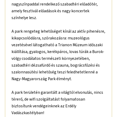
nagyszínpaddal rendelkező szabadtéri előadótér,
amely fesztivál előadások és nagy koncertek
színhelye lesz.
A park rengeteg lehetőséget kínál az aktív pihenésre,
kikapcsolódásra, szórakozásra: muzeológus
vezetésével látogatható a Trianon Múzeum időszaki
kiállítása, gyalogos, kerékpáros, lovas túrák a Burok-
völgy csodálatos természeti környezetében,
szabadtéri dézsafürdő és szauna, bográcsfőzési és
szalonnasütési lehetőség teszi feledhetetlenné a
Nagy-Magyarország Park élményt.
A park területén garantált a világtól elvonulás, nincs
térerő, de wifi szolgáltatást folyamatosan
biztosítunk vendégeinknek az Erdély
Vadászkastélyban!