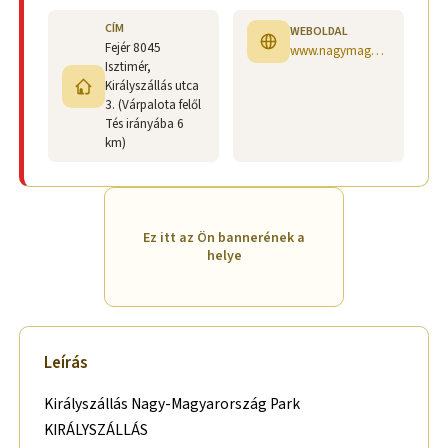
CÍM
WEBOLDAL
Fejér 8045
www.nagymagyarorszagpark.hu
Isztimér,
Királyszállás utca
3. (Várpalota felől
Tés irányába 6
km)
Ez itt az Ön bannerének a
helye
Leírás
Királyszállás Nagy-Magyarország Park
KIRÁLYSZÁLLÁS