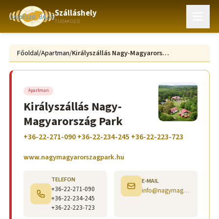
Szálláshely
TUDAKOZÓ
Főoldal
/
Apartman
/
Királyszállás Nagy-Magyarország Park
Apartman
Királyszállás Nagy-
Magyarország Park
+36-22-271-090 +36-22-234-245 +36-22-223-723
www.nagymagyarorszagpark.hu
TELEFON
E-MAIL
+36-22-271-090
info@nagymagyarorszagpark.hu
+36-22-234-245
+36-22-223-723