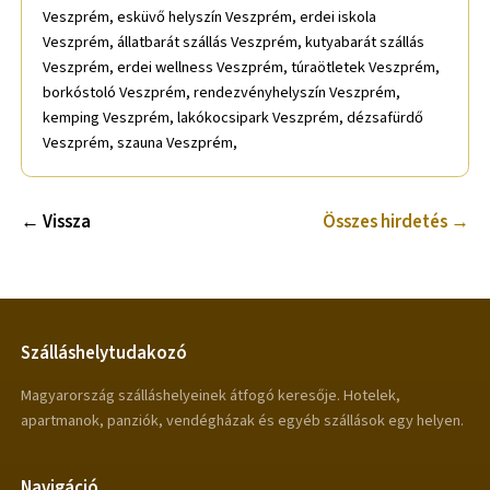
← Vissza
Összes hirdetés →
Szálláshelytudakozó
Magyarország szálláshelyeinek átfogó keresője. Hotelek,
apartmanok, panziók, vendégházak és egyéb szállások egy helyen.
Navigáció