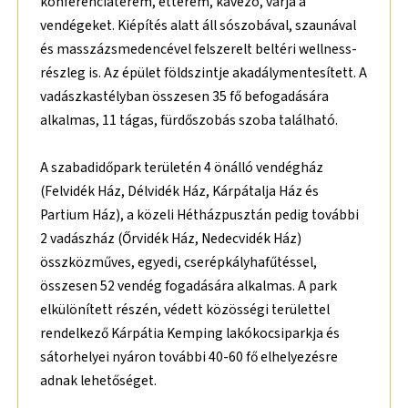
konferenciaterem, étterem, kávézó, várja a
vendégeket. Kiépítés alatt áll sószobával, szaunával
és masszázsmedencével felszerelt beltéri wellness-
részleg is. Az épület földszintje akadálymentesített. A
vadászkastélyban összesen 35 fő befogadására
alkalmas, 11 tágas, fürdőszobás szoba található.
A szabadidőpark területén 4 önálló vendégház
(Felvidék Ház, Délvidék Ház, Kárpátalja Ház és
Partium Ház), a közeli Hétházpusztán pedig további
2 vadászház (Őrvidék Ház, Nedecvidék Ház)
összközműves, egyedi, cserépkályhafűtéssel,
összesen 52 vendég fogadására alkalmas. A park
elkülönített részén, védett közösségi területtel
rendelkező Kárpátia Kemping lakókocsiparkja és
sátorhelyei nyáron további 40-60 fő elhelyezésre
adnak lehetőséget.