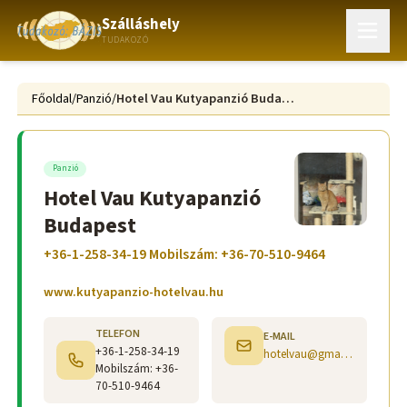
Szálláshely
TUDAKOZÓ
Főoldal
/
Panzió
/
Hotel Vau Kutyapanzió Budapest
Panzió
Hotel Vau Kutyapanzió
Budapest
+36-1-258-34-19 Mobilszám: +36-70-510-9464
www.kutyapanzio-hotelvau.hu
TELEFON
E-MAIL
+36-1-258-34-19
hotelvau@gmail.com
Mobilszám: +36-
70-510-9464