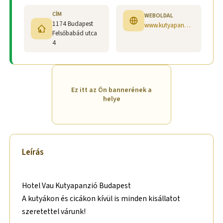
CÍM
WEBOLDAL
1174 Budapest
www.kutyapanzio-hotelvau.hu
Felsőbabád utca
4
Ez itt az Ön bannerének a
helye
Leírás
Hotel Vau Kutyapanzió Budapest
A kutyákon és cicákon kívül is minden kisállatot
szeretettel várunk!