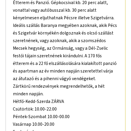
Étterem és Panzió. Gépkocsival kb. 20 perc alatt,
vonattal vagy autóbusszal kb. 30 perc alatt
kényelmesen eljuthatnak Pécsre illetve Szigetvárra.
Ideális szállás Baranya megyében azoknak, akik Pécs
és Szigetvár környékén dolgoznak és olcsó szállást
szeretnének, vagy azoknak, akik a szomszédos
Mecsek hegység, az Ormánság, vagy a Dél-Zselic
festői tájain szeretnének kirándulni. A 170 fős
étterem és a 22 fő elszállásolására kialakított panzió
és apartman az év minden napján szeretettel várja
az átutazó és a pihenni vágyó vendégeket.
Zártkörű rendezvények megrendelhetők, a hét
minden napján.
Hétfő-Kedd-Szerda ZÁRVA
Csütörtök: 10.00-22.00
Péntek-Szombat 10.00-00.00
Vasárnap 10.00-20.00