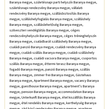
Baranya megye, születésnapi parti helyszín Baranya megye,
születésnapi rendezvény Baranya megye, vállalati
rendezvény Baranya megye, szállásbiztosítás Baranya
megye, szálláshelyfoglalás Baranya megye, szálláshely
Baranya megye, szálláslehetőség Baranya megye,
szilveszteri vendéglátás Baranya megye, céges
rendezvényhelyszín Baranya megye, céges tréninghelyszín
Baranya megye, családbarát szálláshely Baranya megye,
családi panzió Baranya megye, családi rendezvény Baranya
megye, családi szállás Baranya megye, családi szálláshely
Baranya megye, családi vacsora Baranya megye, csoportos
szállás Baranya megye, éttermi terasz Baranya megye,
fogadó Baranya megye, panzió Baranya megye, szállás
Baranya megye, zimmer frei Baranya megye, Gästehaus
Baranya megye, Apartment Baranya megye, vacancy Baranya
megye, guesthouse Baranya megye, apartment’s Baranya
megye, pension Baranya megye, accommodation Baranya
megye, Unterkunft Baranya megye, étel kiszállítás Baranya
megye, étel rendelés Baranya megye, kerthelység Baranya
megye, zárt körű rendezvény Baranya megye, apartman