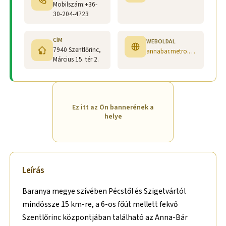
Mobilszám:+36-
30-204-4723
CÍM
WEBOLDAL
7940 Szentlőrinc,
annabar.metro.bar/?lang=hu hu-hu.facebook.com/annabaretteremespanzio
Március 15. tér 2.
Ez itt az Ön bannerének a
helye
Leírás
Baranya megye szívében Pécstől és Szigetvártól
mindössze 15 km-re, a 6-os főút mellett fekvő
Szentlőrinc központjában található az Anna-Bár