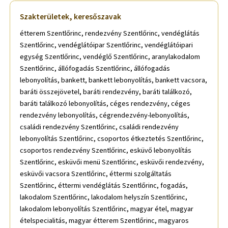
Szakterületek, keresőszavak
étterem Szentlőrinc, rendezvény Szentlőrinc, vendéglátás
Szentlőrinc, vendéglátóipar Szentlőrinc, vendéglátóipari
egység Szentlőrinc, vendéglő Szentlőrinc, aranylakodalom
Szentlőrinc, állófogadás Szentlőrinc, állófogadás
lebonyolítás, bankett, bankett lebonyolítás, bankett vacsora,
baráti összejövetel, baráti rendezvény, baráti találkozó,
baráti találkozó lebonyolítás, céges rendezvény, céges
rendezvény lebonyolítás, cégrendezvény-lebonyolítás,
családi rendezvény Szentlőrinc, családi rendezvény
lebonyolítás Szentlőrinc, csoportos étkeztetés Szentlőrinc,
csoportos rendezvény Szentlőrinc, esküvő lebonyolítás
Szentlőrinc, esküvői menü Szentlőrinc, esküvői rendezvény,
esküvői vacsora Szentlőrinc, éttermi szolgáltatás
Szentlőrinc, éttermi vendéglátás Szentlőrinc, fogadás,
lakodalom Szentlőrinc, lakodalom helyszín Szentlőrinc,
lakodalom lebonyolítás Szentlőrinc, magyar étel, magyar
ételspecialitás, magyar étterem Szentlőrinc, magyaros