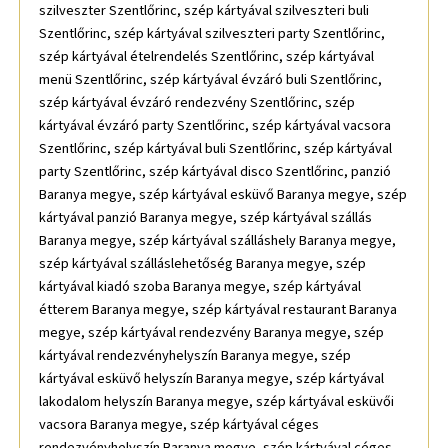
szilveszter Szentlőrinc, szép kártyával szilveszteri buli
Szentlőrinc, szép kártyával szilveszteri party Szentlőrinc,
szép kártyával ételrendelés Szentlőrinc, szép kártyával
menü Szentlőrinc, szép kártyával évzáró buli Szentlőrinc,
szép kártyával évzáró rendezvény Szentlőrinc, szép
kártyával évzáró party Szentlőrinc, szép kártyával vacsora
Szentlőrinc, szép kártyával buli Szentlőrinc, szép kártyával
party Szentlőrinc, szép kártyával disco Szentlőrinc, panzió
Baranya megye, szép kártyával esküvő Baranya megye, szép
kártyával panzió Baranya megye, szép kártyával szállás
Baranya megye, szép kártyával szálláshely Baranya megye,
szép kártyával szálláslehetőség Baranya megye, szép
kártyával kiadó szoba Baranya megye, szép kártyával
étterem Baranya megye, szép kártyával restaurant Baranya
megye, szép kártyával rendezvény Baranya megye, szép
kártyával rendezvényhelyszín Baranya megye, szép
kártyával esküvő helyszín Baranya megye, szép kártyával
lakodalom helyszín Baranya megye, szép kártyával esküvői
vacsora Baranya megye, szép kártyával céges
rendezvényhelyszín Baranya megye, szép kártyával céges