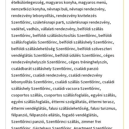
ételkülönlegesség, magyaros konyha, magyaros menü,
nemzetközi konyha, névnapi buli, névnapi rendezvény,
rendezvény lebonyolítás, rendezvény kivitelezés
Szentlőrinc, születésnapi parti, születésnapi rendezvény,
vadétel, vadhús, vállalati rendezvény, belföldi szállás
Szentlőrinc, belföldi szállásbiztosítás Szentlőrinc, belföldi
szállásfoglalás Szentlőrinc, belföldi szálláshely Szentlőrinc,
belföldi szálláslehetőség Szentlőrinc, belföldi szilveszteri
vendéglátás Szentlőrinc, belföldi üdülés Szentlőrinc, céges
rendezvényhelyszín Szentlőrinc, céges tréninghelyszín,
családbarát szálláshely Szentlőrinc, családi panzió
Szentlőrinc, családi rendezvény, családi rendezvény
lebonyolítás Szentlőrinc, családi szállás Szentlőrinc, családi
szálláshely Szentlőrinc, családi vacsora Szentlőrinc,
csoportos szállás, csoportos szállásfoglalás, egyéni szállás,
egyéni szállásfoglalás, éttermi szolgáltatás, éttermi terasz,
éttermi vendéglátás, falusi szálláslehetőség, falusi turizmus,
félpanzió, félpanziós ellátás, fogadó vendéglátás,
Szentlőrinci panzió, Szentlőrinci szállás, zimmer frei
Szentlőrinc, Gästehaus Szentlőrinc, Apartment Szentlőrinc,