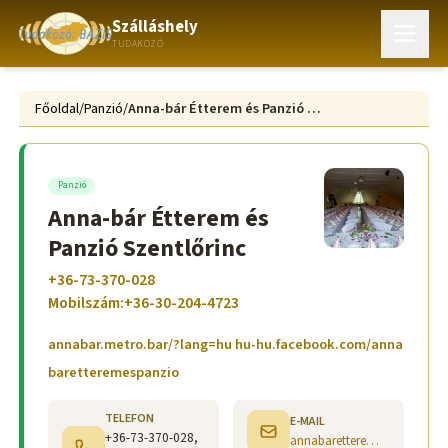
Szálláshely
TUDAKOZÓ
Főoldal
/
Panzió
/
Anna-bár Étterem és Panzió Szentlőrinc
Panzió
Anna-bár Étterem és
Panzió Szentlőrinc
+36-73-370-028
Mobilszám:+36-30-204-4723
annabar.metro.bar/?lang=hu hu-hu.facebook.com/anna
baretteremespanzio
TELEFON
E-MAIL
+36-73-370-028,
annabaretterem@gmail.com