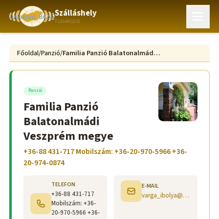
Szálláshely
TUDAKOZÓ
Főoldal
/
Panzió
/
Familia Panzió Balatonalmádi Veszprém megye
Panzió
Familia Panzió
Balatonalmádi
Veszprém megye
+36-88 431-717 Mobilszám: +36-20-970-5966 +36-
20-974-0874
TELEFON
E-MAIL
+36-88 431-717
varga_ibolya@invitel.hu
Mobilszám: +36-
20-970-5966 +36-