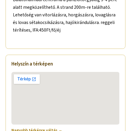
alatt megközelíthető. A strand 200m-re található.
Lehetőség van vitorlázásra, horgászásra, lovaglásra
és lovas sétakocsikázásra, hajókirándulásra. reggeli
térítéses, IFA:450Ft/fő/éj
Helyszín a térképen
Nagyobb térképre váltás →