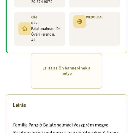
20-974-0874
CÍM
WEBOLDAL
8220
–
Balatonalmádi Dr.
Óvári Ferenc u.
42.
Ez itt az Ön bannerének a
helye
Leírás
Familia Panzió Balatonalmádi Veszprém megye
Balatonalmádi centruma a panziótól gyalog 3-4 perc