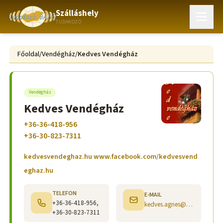
Szálláshely
TUDAKOZÓ
Főoldal
/
Vendégház
/
Kedves Vendégház
Vendégház
Kedves Vendégház
+36-36-418-956
+36-30-823-7311
kedvesvendeghaz.hu www.facebook.com/kedvesvend
eghaz.hu
TELEFON
E-MAIL
+36-36-418-956,
kedves.agnes@gmail.com
+36-30-823-7311