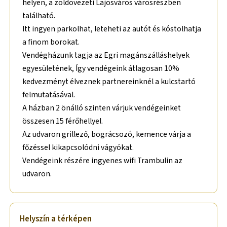
helyen, a zöldövezeti Lajosváros városrészben
található.
Itt ingyen parkolhat, leteheti az autót és kóstolhatja
a finom borokat.
Vendégházunk tagja az Egri magánszálláshelyek
egyesületének, Így vendégeink átlagosan 10%
kedvezményt élveznek partnereinknél a kulcstartó
felmutatásával.
A házban 2 önálló szinten várjuk vendégeinket
összesen 15 férőhellyel.
Az udvaron grillező, bográcsozó, kemence várja a
főzéssel kikapcsolódni vágyókat.
Vendégeink részére ingyenes wifi Trambulin az
udvaron.
Helyszín a térképen