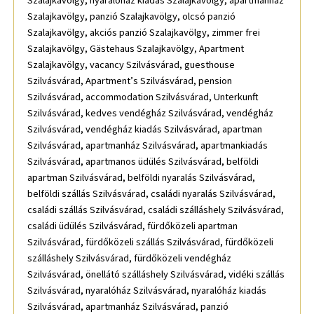
Szalajkavölgy, nyaralóház kiadás Szalajkavölgy, apartmanház
Szalajkavölgy, panzió Szalajkavölgy, olcsó panzió
Szalajkavölgy, akciós panzió Szalajkavölgy, zimmer frei
Szalajkavölgy, Gästehaus Szalajkavölgy, Apartment
Szalajkavölgy, vacancy Szilvásvárad, guesthouse
Szilvásvárad, Apartment’s Szilvásvárad, pension
Szilvásvárad, accommodation Szilvásvárad, Unterkunft
Szilvásvárad, kedves vendégház Szilvásvárad, vendégház
Szilvásvárad, vendégház kiadás Szilvásvárad, apartman
Szilvásvárad, apartmanház Szilvásvárad, apartmankiadás
Szilvásvárad, apartmanos üdülés Szilvásvárad, belföldi
apartman Szilvásvárad, belföldi nyaralás Szilvásvárad,
belföldi szállás Szilvásvárad, családi nyaralás Szilvásvárad,
családi szállás Szilvásvárad, családi szálláshely Szilvásvárad,
családi üdülés Szilvásvárad, fürdőközeli apartman
Szilvásvárad, fürdőközeli szállás Szilvásvárad, fürdőközeli
szálláshely Szilvásvárad, fürdőközeli vendégház
Szilvásvárad, önellátó szálláshely Szilvásvárad, vidéki szállás
Szilvásvárad, nyaralóház Szilvásvárad, nyaralóház kiadás
Szilvásvárad, apartmanház Szilvásvárad, panzió