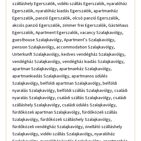
szálláshely Egerszalók, vidéki szállás Egerszalók, nyaralóház
Egerszalók, nyaralóház kiadás Egerszalók, apartmanház
Egerszalók, panzió Egerszalók, olcsó panzió Egerszalók,
akciós panzió Egerszalók, zimmer frei Egerszalók, Gästehaus
Egerszalók, Apartment Egerszalók, vacancy Szalajkavölgy,
guesthouse Szalajkavölgy, Apartment’s Szalajkavölgy,
pension Szalajkavölgy, accommodation Szalajkavölgy,
Unterkunft Szalajkavölgy, kedves vendégház Szalajkavölgy,
vendégház Szalajkavölgy, vendégház kiadás Szalajkavölgy,
apartman Szalajkavölgy, apartmanház Szalajkavölgy,
apartmankiadás Szalajkavölgy, apartmanos üdülés
Szalajkavölgy, belföldi apartman Szalajkavölgy, belföldi
nyaralás Szalajkavölgy, belföldi szállás Szalajkavölgy, családi
nyaralás Szalajkavölgy, családi szállás Szalajkavölgy, családi
szálláshely Szalajkavölgy, családi üdülés Szalajkavölgy,
fürdőközeli apartman Szalajkavölgy, fürdőközeli szállás
Szalajkavölgy, fürdőközeli szálláshely Szalajkavölgy,
fürdőközeli vendégház Szalajkavölgy, önellátó szálláshely
Szalajkavölgy, vidéki szállás Szalajkavölgy, nyaralóház