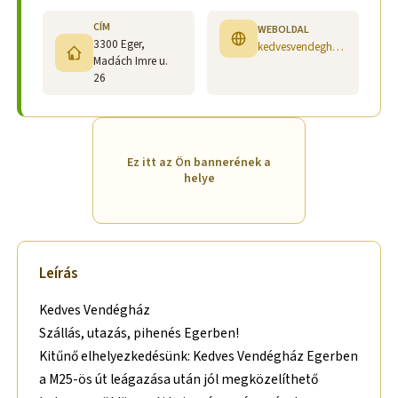
CÍM
WEBOLDAL
3300 Eger,
kedvesvendeghaz.hu www.facebook.com/kedvesvendeghaz.hu
Madách Imre u.
26
Ez itt az Ön bannerének a
helye
Leírás
Kedves Vendégház
Szállás, utazás, pihenés Egerben!
Kitűnő elhelyezkedésünk: Kedves Vendégház Egerben
a M25-ös út leágazása után jól megközelíthető