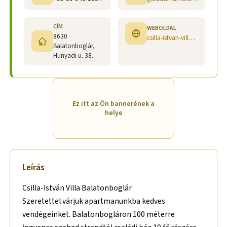
CÍM
WEBOLDAL
8630
csilla-istvan-villa-bb.webnode.hu/?fbclid=IwAR2dGO7DIp1CwDQhS19H_wVvSm75troCyyFZB7ntlhVDj2fEeRizbljAotw
Balatonboglár,
Hunyadi u. 38.
Ez itt az Ön bannerének a
helye
Leírás
Csilla-István Villa Balatonboglár
Szeretettel várjuk apartmanunkba kedves
vendégeinket. Balatonbogláron 100 méterre