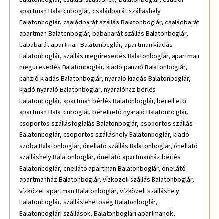
apartman Balatonboglár, családbarát szálláshely
Balatonboglár, családbarát szállás Balatonboglár, családbarát
apartman Balatonboglár, bababarát szállás Balatonboglár,
bababarát apartman Balatonboglár, apartman kiadás
Balatonboglár, szállás megüresedés Balatonboglár, apartman
megüresedés Balatonboglár, kiadó panzió Balatonboglár,
panzió kiadás Balatonboglár, nyaraló kiadás Balatonboglár,
kiadó nyaraló Balatonboglár, nyaralóház bérlés
Balatonboglár, apartman bérlés Balatonboglár, bérelhető
apartman Balatonboglár, bérelhető nyaraló Balatonboglár,
csoportos szállásfoglalás Balatonboglár, csoportos szállás
Balatonboglár, csoportos szálláshely Balatonboglár, kiadó
szoba Balatonboglár, önellátó szállás Balatonboglár, önellátó
szálláshely Balatonboglár, önellátó apartmanház bérlés
Balatonboglár, önellátó apartman Balatonboglár, önellátó
apartmanház Balatonboglár, vízközeli szállás Balatonboglár,
vízközeli apartman Balatonboglár, vízközeli szálláshely
Balatonboglár, szálláslehetőség Balatonboglár,
Balatonboglári szállások, Balatonboglári apartmanok,