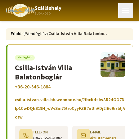
Szálláshely
TUDAKOZÓ
Főoldal
/
Vendégház
/
Csilla-István Villa Balatonboglár
Vendégház
Csilla-István Villa
Balatonboglár
+36-20-546-1884
csilla-istvan-villa-bb.webnode.hu/?fbclid=IwAR2dGO7D
Ip1CwDQhS19H_wVvSm75troCyyFZB7ntlhVDj2fEeRizbljA
otw
TELEFON
E-MAIL
+36-20-546-1884
gizustarnamera@gmail.com