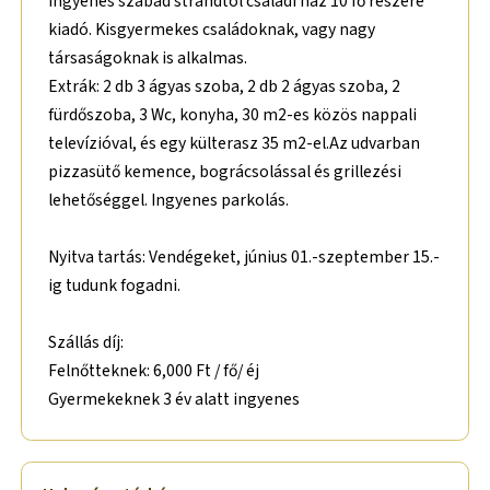
ingyenes szabad strandtól családi ház 10 fő részére
kiadó. Kisgyermekes családoknak, vagy nagy
társaságoknak is alkalmas.
Extrák: 2 db 3 ágyas szoba, 2 db 2 ágyas szoba, 2
fürdőszoba, 3 Wc, konyha, 30 m2-es közös nappali
televízióval, és egy külterasz 35 m2-el.Az udvarban
pizzasütő kemence, bográcsolással és grillezési
lehetőséggel. Ingyenes parkolás.
Nyitva tartás: Vendégeket, június 01.-szeptember 15.-
ig tudunk fogadni.
Szállás díj:
Felnőtteknek: 6,000 Ft / fő/ éj
Gyermekeknek 3 év alatt ingyenes