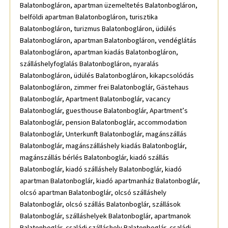
Balatonbogláron, apartman üzemeltetés Balatonbogláron,
belföldi apartman Balatonbogláron, turisztika
Balatonbogláron, turizmus Balatonbogláron, üdülés
Balatonbogláron, apartman Balatonbogláron, vendéglátás
Balatonbogláron, apartman kiadás Balatonbogláron,
szálláshelyfoglalás Balatonbogláron, nyaralás
Balatonbogláron, üdülés Balatonbogláron, kikapcsolódás
Balatonbogláron, zimmer frei Balatonboglár, Gästehaus
Balatonboglár, Apartment Balatonboglár, vacancy
Balatonboglár, guesthouse Balatonboglár, Apartment’s
Balatonboglár, pension Balatonboglár, accommodation
Balatonboglár, Unterkunft Balatonboglár, magánszállás
Balatonboglár, magánszálláshely kiadás Balatonboglár,
magánszállás bérlés Balatonboglár, kiadó szállás
Balatonboglár, kiadó szálláshely Balatonboglár, kiadó
apartman Balatonboglár, kiadó apartmanház Balatonboglár,
olcsó apartman Balatonboglár, olcsó szálláshely
Balatonboglár, olcsó szállás Balatonboglár, szállások
Balatonboglár, szálláshelyek Balatonboglár, apartmanok
Balatonboglár, családi szálláshely Balatonboglár, családi