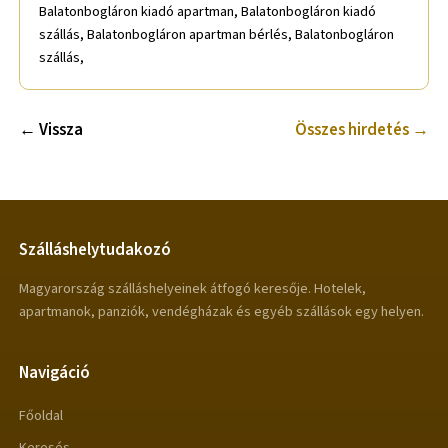
Balatonbogláron kiadó apartman, Balatonbogláron kiadó
szállás, Balatonbogláron apartman bérlés, Balatonbogláron
szállás,
← Vissza
Összes hirdetés →
Szálláshelytudakozó
Magyarország szálláshelyeinek átfogó keresője. Hotelek,
apartmanok, panziók, vendégházak és egyéb szállások egy helyen.
Navigáció
Főoldal
Keresés