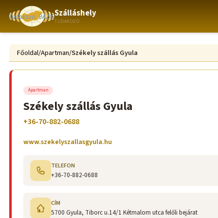
Szálláshely
TUDAKOZÓ
Főoldal
/
Apartman
/
Székely szállás Gyula
Apartman
Székely szállás Gyula
+36-70-882-0688
www.szekelyszallasgyula.hu
TELEFON
+36-70-882-0688
CÍM
5700 Gyula, Tiborc u.14/1 Kétmalom utca felőli bejárat