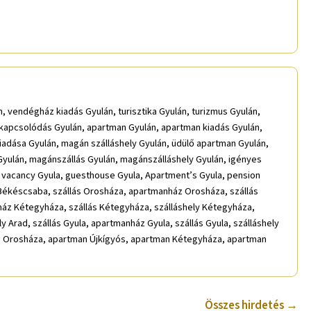
, vendégház kiadás Gyulán, turisztika Gyulán, turizmus Gyulán,
kikapcsolódás Gyulán, apartman Gyulán, apartman kiadás Gyulán,
iadása Gyulán, magán szálláshely Gyulán, üdülő apartman Gyulán,
yulán, magánszállás Gyulán, magánszálláshely Gyulán, igényes
 vacancy Gyula, guesthouse Gyula, Apartment’s Gyula, pension
 Békéscsaba, szállás Orosháza, apartmanház Orosháza, szállás
nház Kétegyháza, szállás Kétegyháza, szálláshely Kétegyháza,
 Arad, szállás Gyula, apartmanház Gyula, szállás Gyula, szálláshely
 Orosháza, apartman Újkígyós, apartman Kétegyháza, apartman
Összes hirdetés →