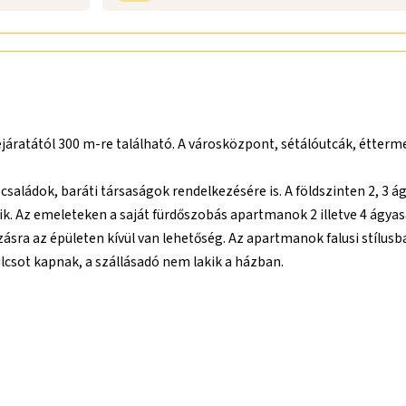
ejáratától 300 m-re található. A városközpont, sétálóutcák, étterm
b családok, baráti társaságok rendelkezésére is. A földszinten 2,
zik. Az emeleteken a saját fürdőszobás apartmanok 2 illetve 4 ágy
ra az épületen kívül van lehetőség. Az apartmanok falusi stílus
lcsot kapnak, a szállásadó nem lakik a házban.