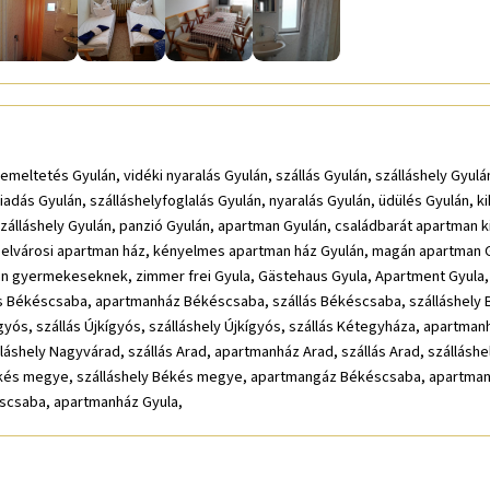
eltetés Gyulán, vidéki nyaralás Gyulán, szállás Gyulán, szálláshely Gyulán
dás Gyulán, szálláshelyfoglalás Gyulán, nyaralás Gyulán, üdülés Gyulán, 
zálláshely Gyulán, panzió Gyulán, apartman Gyulán, családbarát apartman k
 belvárosi apartman ház, kényelmes apartman ház Gyulán, magán apartman G
an gyermekeseknek, zimmer frei Gyula, Gästehaus Gyula, Apartment Gyula,
lás Békéscsaba, apartmanház Békéscsaba, szállás Békéscsaba, szálláshely
gyós, szállás Újkígyós, szálláshely Újkígyós, szállás Kétegyháza, apartma
shely Nagyvárad, szállás Arad, apartmanház Arad, szállás Arad, szálláshely
ékés megye, szálláshely Békés megye, apartmangáz Békéscsaba, apartman
scsaba, apartmanház Gyula,