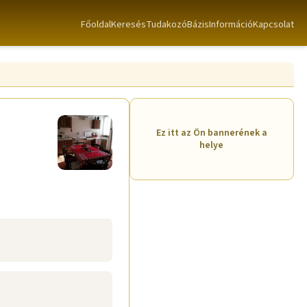
Főoldal
Keresés
TudakozóBázis
Információ
Kapcsolat
Ez itt az Ön bannerének a
helye