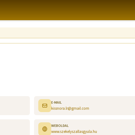
E-MAIL
kissnora.lr@gmail.com
WEBOLDAL
www.szekelyszallasgyula.hu