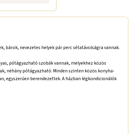
ek, bárok, nevezetes helyek pár perc sétatávolságra vannak.
 3 ágyas, pótágyazható szobák vannak, melyekhez közös
asak, néhány pótágyazható. Minden szinten közös konyha-
ban, egyszerűen berendezettek. A házban légkondicionálók