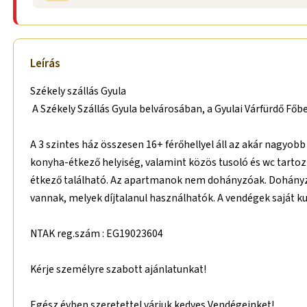
Leírás
Székely szállás Gyula
A Székely Szállás Gyula belvárosában, a Gyulai Várfürdő Főb
A 3 szintes ház összesen 16+ férőhellyel áll az akár nagyob
konyha-étkező helyiség, valamint közös tusoló és wc tarto
étkező található. Az apartmanok nem dohányzóak. Dohányzás
vannak, melyek díjtalanul használhatók. A vendégek saját ku
NTAK reg.szám : EG19023604
Kérje személyre szabott ajánlatunkat!
Egész évben szeretettel várjuk kedves Vendégeinket!