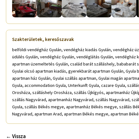
Szakterületek, keresőszavak
belföldi vendégház Gyulán, vendégház kiadás Gyulán, vendégház üzem
üdülés Gyulán, vendégház Gyulán, vendéglátás Gyulán, vendégház kia
apartman üzemeltetés Gyulán, család barát szálláshely, bababarát s
Gyulai olcsó apartman kiadás, gyerekbarát apartman Gyulán, Gyula
apartman ház Gyulán, Gyulai szállás apartman, Gyulai magán apartm
Gyula, accommodation Gyula, Unterkunft Gyula, cazare Gyula, szál
Orosháza, szálláshely Orosháza, szállás Újkígyós, apartmanház Újkí
szállás Nagyvárad, apartmanház Nagyvárad, szállás Nagyvárad, szállá
Gyula, szállás Békés megye, apartmanház Békés megye, szállás B
Nagyvárad, apartman Arad, apartman Békés megye, apartman Béké
← Vissza