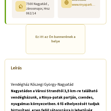
7500 Nagyatád ,
www.rinyapartivendeghaz.hu
Jánosmajor, Hrsz
062/14
Ez itt az Ön bannerének a
helye
Leírás
Vendégház Kőszegi György-Nagyatád
Nagyatádon a Városi Strandtól 3,5 km-re található
vendégházunk, a Rinya-patak partján, csendes,
nyugalmas környezetben. 6 fő elhelyezését tudjuk
biztosítani, ezen felül sátorozásra is lehetőség