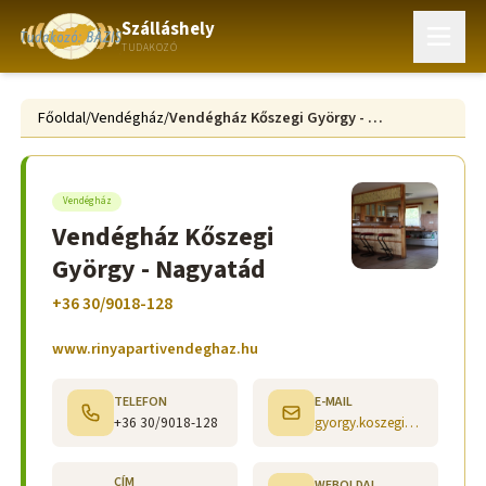
Szálláshely
TUDAKOZÓ
Főoldal
/
Vendégház
/
Vendégház Kőszegi György - Nagyatád
Vendégház
Vendégház Kőszegi
György - Nagyatád
+36 30/9018-128
www.rinyapartivendeghaz.hu
TELEFON
E-MAIL
+36 30/9018-128
gyorgy.koszegi@gmail.com
CÍM
WEBOLDAL