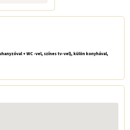
uhanyzóval + WC -vel, színes tv-vel), külön konyhával,