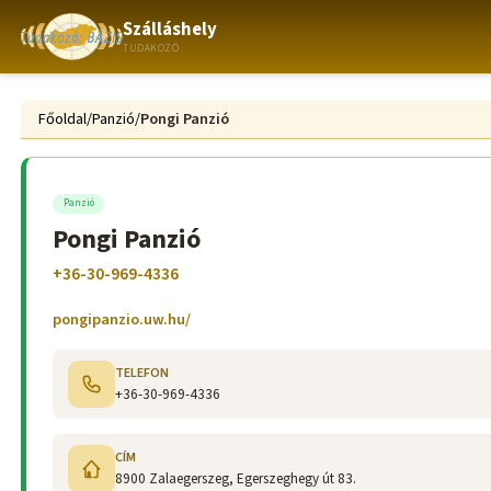
Szálláshely
TUDAKOZÓ
Főoldal
/
Panzió
/
Pongi Panzió
Panzió
Pongi Panzió
+36-30-969-4336
pongipanzio.uw.hu/
TELEFON
+36-30-969-4336
CÍM
8900 Zalaegerszeg, Egerszeghegy út 83.