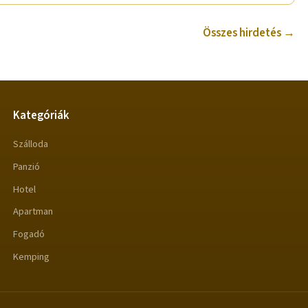
Összes hirdetés →
Kategóriák
Szálloda
Panzió
Hotel
Apartman
Fogadó
Kemping