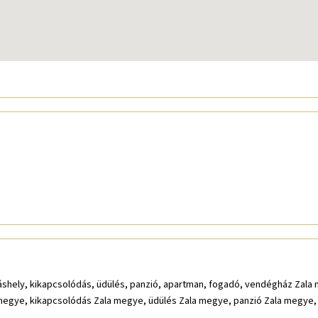
láshely, kikapcsolódás, üdülés, panzió, apartman, fogadó, vendégház Zala
 megye, kikapcsolódás Zala megye, üdülés Zala megye, panzió Zala megye