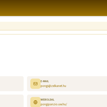
E-MAIL
pongi@zelkanet.hu
WEBOLDAL
pongipanzio.uw.hu/