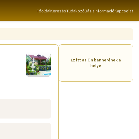
Főoldal
Keresés
TudakozóBázis
Információ
Kapcsolat
Ez itt az Ön bannerének a
helye