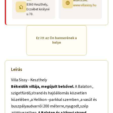
WEBOLDAL
8360 Keszthely,
www.villasissy.hu
Erzsébet királyné
u.70.
Ez itt az Ön bannerének a
helye
Leírás
Villa Sissy - Keszthely
Békeidők villája, megújult belsővel.
A Balaton ,
szigetfürdő,strand és hajóállomás közvetlen
közelében ,a Helikon –parkkal szemben ,a vasút és
buszpályaudvarról 200 méterre,nyugodt,szép
zöldövezetben.
A Balaton és a Városi strand