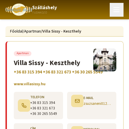
Szálláshely
TUDAKOZÓ
Főoldal
/
Apartman
/
Villa Sissy - Keszthely
Apartman
Villa Sissy - Keszthely
+36 83 315 394 +36 83 321 673 +36 30 265 5549
www.villasissy.hu
TELEFON
E-MAIL
+36 83 315 394
zsuzsaneni0120@gmail.com,
+36 83 321 673
+36 30 265 5549
CÍM