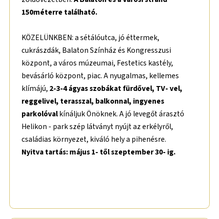
150méterre található.
KÖZELÜNKBEN: a sétálóutca, jó éttermek,
cukrászdák, Balaton Színház és Kongresszusi
központ, a város múzeumai, Festetics kastély,
bevásárló központ, piac. A nyugalmas, kellemes
klímájú,
2-3-4 ágyas szobákat fürdővel, TV- vel,
reggelivel, terasszal, balkonnal,
ingyenes
parkolóval
kínáljuk Önöknek. A jó levegőt árasztó
Helikon - park szép látványt nyújt az erkélyről,
családias környezet, kiváló hely a pihenésre.
Nyitva tartás: május 1- től szeptember 30- ig.