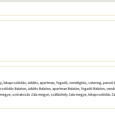
ly, kikapcsolódás, üdülés, apartman, fogadó, vendégház, catering, panzió Ba
pcsolódás Balaton, üdülés Balaton, apartman Balaton, fogadó Balaton, vend
 megye, szórakozás Zala megye, szálláshely Zala megye, kikapcsolódás Z