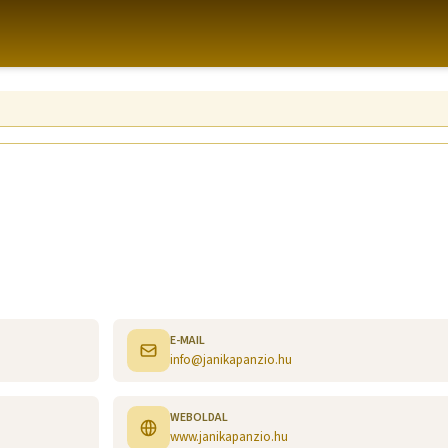
E-MAIL
info@janikapanzio.hu
WEBOLDAL
www.janikapanzio.hu