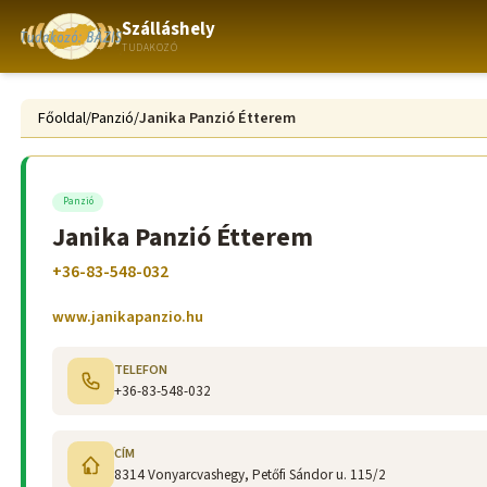
Szálláshely
TUDAKOZÓ
Főoldal
/
Panzió
/
Janika Panzió Étterem
Panzió
Janika Panzió Étterem
+36-83-548-032
www.janikapanzio.hu
TELEFON
+36-83-548-032
CÍM
8314 Vonyarcvashegy, Petőfi Sándor u. 115/2