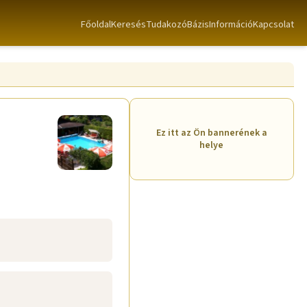
Főoldal
Keresés
TudakozóBázis
Információ
Kapcsolat
Ez itt az Ön bannerének a
helye