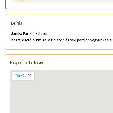
Leírás
Janika Panzió Étterem
Keszthelytől 5 km-re, a Balaton északi partján vagyunk talá
Helyszín a térképen