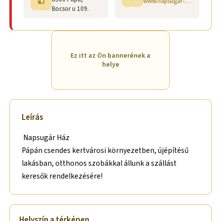
www.napsugar-haz.hu
Bocsor u 109.
Ez itt az Ön bannerének a
helye
Leírás
Napsugár Ház
Pápán csendes kertvárosi környezetben, újépítésű
lakásban, otthonos szobákkal állunk a szállást
keresők rendelkezésére!
Helyszín a térképen