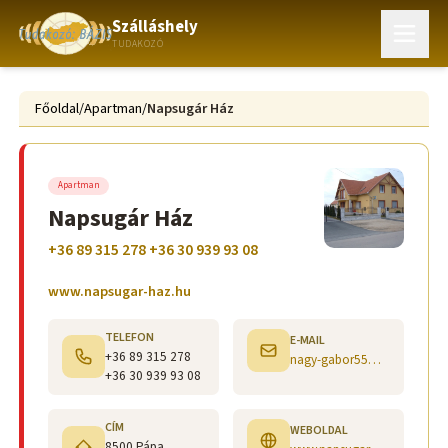
Szálláshely
TUDAKOZÓ
Főoldal
/
Apartman
/
Napsugár Ház
Apartman
Napsugár Ház
+36 89 315 278 +36 30 939 93 08
www.napsugar-haz.hu
TELEFON
E-MAIL
+36 89 315 278
nagy-gabor55@freemail.hu
+36 30 939 93 08
CÍM
WEBOLDAL
8500 Pápa,