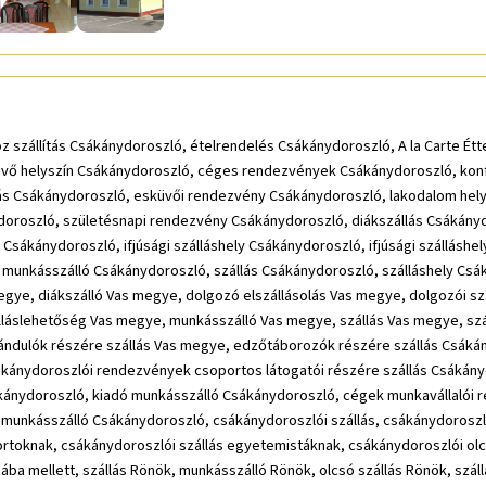
 szállítás Csákánydoroszló, ételrendelés Csákánydoroszló, A la Carte Ét
vő helyszín Csákánydoroszló, céges rendezvények Csákánydoroszló, kon
s Csákánydoroszló, esküvői rendezvény Csákánydoroszló, lakodalom hely
roszló, születésnapi rendezvény Csákánydoroszló, diákszállás Csákánydo
s Csákánydoroszló, ifjúsági szálláshely Csákánydoroszló, ifjúsági szállásh
 munkásszálló Csákánydoroszló, szállás Csákánydoroszló, szálláshely Csá
gye, diákszálló Vas megye, dolgozó elszállásolás Vas megye, dolgozói száll
lláslehetőség Vas megye, munkásszálló Vas megye, szállás Vas megye, szá
rándulók részére szállás Vas megye, edzőtáborozók részére szállás Csáká
kánydoroszlói rendezvények csoportos látogatói részére szállás Csákány
kánydoroszló, kiadó munkásszálló Csákánydoroszló, cégek munkavállalói ré
 munkásszálló Csákánydoroszló, csákánydoroszlói szállás, csákánydoroszl
ortoknak, csákánydoroszlói szállás egyetemistáknak, csákánydoroszlói olc
 Rába mellett, szállás Rönök, munkásszálló Rönök, olcsó szállás Rönök, szá