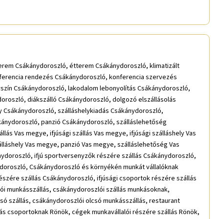
terem Csákánydoroszló, étterem Csákánydoroszló, klimatizált
ferencia rendezés Csákánydoroszló, konferencia szervezés
szín Csákánydoroszló, lakodalom lebonyolítás Csákánydoroszló,
roszló, diákszálló Csákánydoroszló, dolgozó elszállásolás
ely Csákánydoroszló, szálláshelykiadás Csákánydoroszló,
kánydoroszló, panzió Csákánydoroszló, szálláslehetőség
ás Vas megye, ifjúsági szállás Vas megye, ifjúsági szálláshely Vas
lláshely Vas megye, panzió Vas megye, szálláslehetőség Vas
nydoroszló, ifjú sportversenyzők részére szállás Csákánydoroszló,
doroszló, Csákánydoroszló és környékén munkát vállalóknak
szére szállás Csákánydoroszló, ifjúsági csoportok részére szállás
ói munkásszállás, csákánydoroszlói szállás munkásoknak,
só szállás, csákánydoroszlói olcsó munkásszállás, restaurant
llás csoportoknak Rönök, cégek munkavállalói részére szállás Rönök,