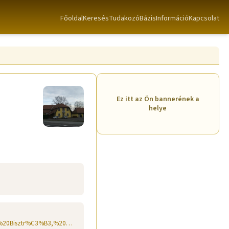
Főoldal
Keresés
TudakozóBázis
Információ
Kapcsolat
Ez itt az Ön bannerének a
helye
www.katimotel.hu www.facebook.com/pages/Kati%20Bisztr%C3%B3,%20Motel/101492449942661/