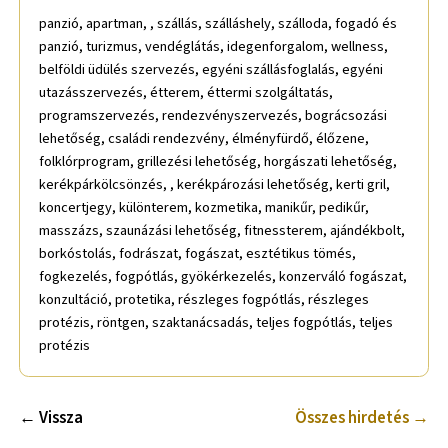
panzió, apartman, , szállás, szálláshely, szálloda, fogadó és
panzió, turizmus, vendéglátás, idegenforgalom, wellness,
belföldi üdülés szervezés, egyéni szállásfoglalás, egyéni
utazásszervezés, étterem, éttermi szolgáltatás,
programszervezés, rendezvényszervezés, bográcsozási
lehetőség, családi rendezvény, élményfürdő, élőzene,
folklórprogram, grillezési lehetőség, horgászati lehetőség,
kerékpárkölcsönzés, , kerékpározási lehetőség, kerti gril,
koncertjegy, különterem, kozmetika, manikűr, pedikűr,
masszázs, szaunázási lehetőség, fitnessterem, ajándékbolt,
borkóstolás, fodrászat, fogászat, esztétikus tömés,
fogkezelés, fogpótlás, gyökérkezelés, konzerváló fogászat,
konzultáció, protetika, részleges fogpótlás, részleges
protézis, röntgen, szaktanácsadás, teljes fogpótlás, teljes
protézis
← Vissza
Összes hirdetés →