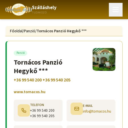
Szálláshely
TUDAKOZÓ
Főoldal
/
Panzió
/
Tornácos Panzió Hegykő ***
Panzió
Tornácos Panzió
Hegykő ***
+36 99 540 200 +36 99 540 205
www.tornacos.hu
TELEFON
E-MAIL
+36 99 540 200
info@tornacos.hu
+36 99 540 205