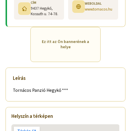
CÍM
WEBOLDAL
9437 Hegykő,
www.tornacos.hu
Kossuth u. 74-78.
Ez itt az Ön bannerének a
helye
Leírás
Tornácos Panzió Hegykő ***
Helyszín a térképen