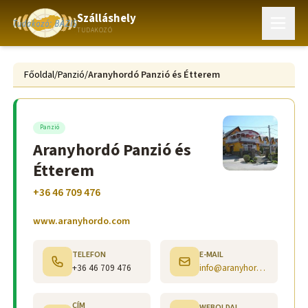
Szálláshely
TUDAKOZÓ
Főoldal
/
Panzió
/
Aranyhordó Panzió és Étterem
Panzió
Aranyhordó Panzió és
Étterem
+36 46 709 476
www.aranyhordo.com
TELEFON
E-MAIL
+36 46 709 476
info@aranyhordo.com
CÍM
WEBOLDAL