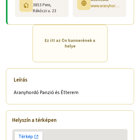
3853 Pere,
www.aranyhordo.com
Rákóczi u. 23
Ez itt az Ön bannerének a
helye
Leírás
Aranyhordó Panzió és Étterem
Helyszín a térképen