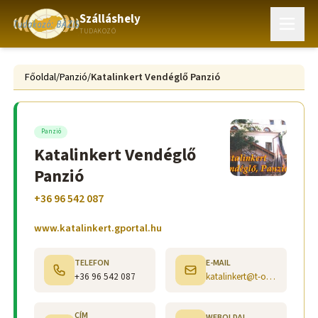
Szálláshely
TUDAKOZÓ
Főoldal
/
Panzió
/
Katalinkert Vendéglő Panzió
Panzió
Katalinkert Vendéglő
Panzió
+36 96 542 087
www.katalinkert.gportal.hu
TELEFON
E-MAIL
+36 96 542 087
katalinkert@t-online.hu
CÍM
WEBOLDAL