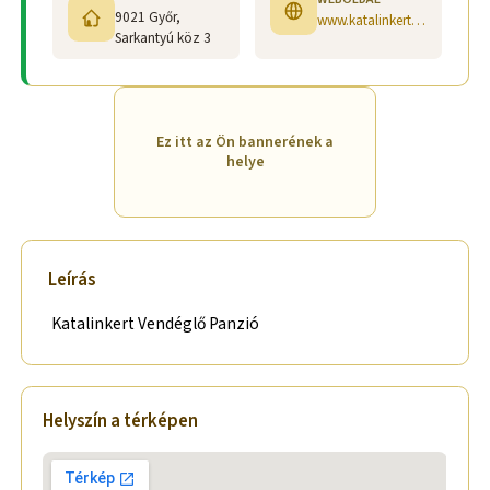
9021 Győr,
www.katalinkert.gportal.hu
Sarkantyú köz 3
Ez itt az Ön bannerének a
helye
Leírás
Katalinkert Vendéglő Panzió
Helyszín a térképen