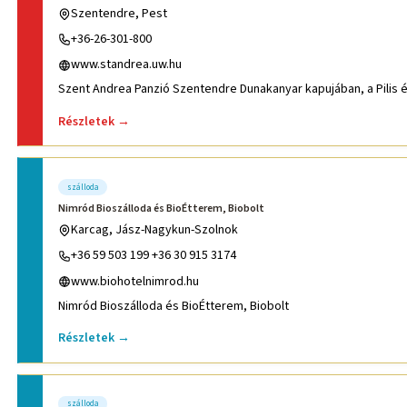
Szentendre, Pest
+36-26-301-800
www.standrea.uw.hu
Szent Andrea Panzió Szentendre Dunakanyar 
Részletek →
szálloda
Nimród Bioszálloda és BioÉtterem, Biobolt
Karcag, Jász-Nagykun-Szolnok
+36 59 503 199 +36 30 915 3174
www.biohotelnimrod.hu
Nimród Bioszálloda és BioÉtterem, Biobolt
Részletek →
szálloda