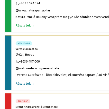
+36 89 574 574
www.naturapanzio.hu
Részletek →
vendéglátás
Veress Cukrászda
Kál, Heves
+3636-487-006
web.axelero.hu/veressbela
Veress Cukrászda Több oklevelet, elismerést kaptam / Jó Minős
Részletek →
apartman
Szent Andrea Panzió Szentendre