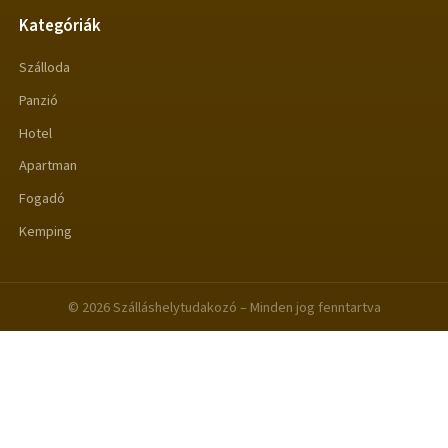
Kategóriák
Szálloda
Panzió
Hotel
Apartman
Fogadó
Kemping
© 2026 Szálláshelytudakozó – Minden jog fenntartva