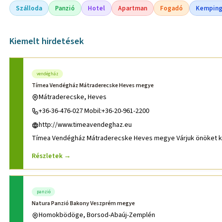
Szálloda
Panzió
Hotel
Apartman
Fogadó
Kempin
Kiemelt hirdetések
vendégház
Tímea Vendégház Mátraderecske Heves megye
Mátraderecske, Heves
+36-36-476-027 Mobil:+36-20-961-2200
http://www.timeavendeghaz.eu
Részletek →
panzió
Natura Panzió Bakony Veszprém megye
Homokbödöge, Borsod-Abaúj-Zemplén