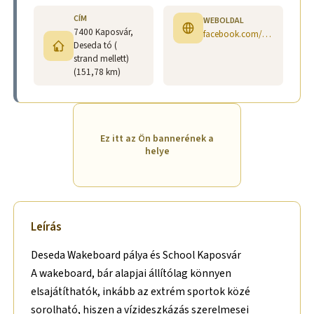
CÍM
WEBOLDAL
7400 Kaposvár,
facebook.com/desedawakeboardschool
Deseda tó (
strand mellett)
(151,78 km)
Ez itt az Ön bannerének a
helye
Leírás
Deseda Wakeboard pálya és School Kaposvár
A wakeboard, bár alapjai állítólag könnyen
elsajátíthatók, inkább az extrém sportok közé
sorolható, hiszen a vízideszkázás szerelmesei