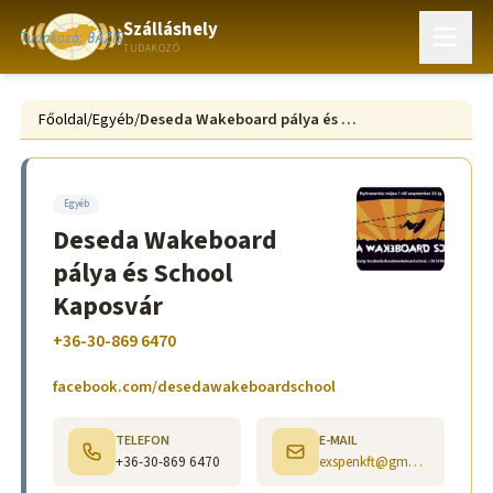
Szálláshely
TUDAKOZÓ
Főoldal
/
Egyéb
/
Deseda Wakeboard pálya és School Kaposvár
Egyéb
Deseda Wakeboard
pálya és School
Kaposvár
+36-30-869 6470
facebook.com/desedawakeboardschool
TELEFON
E-MAIL
+36-30-869 6470
exspenkft@gmail.com