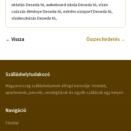
oktatás Deseda tó, wakeboard iskola Deseda tó, vízen
csúszás élménye Deseda tó, extrém vizisport Deseda tó,
vízideszkázás Deseda tó,
← Vissza
Összes hirdetés →
Szálláshelytudakozó
Magyarország szálláshelyeinek átfogó keresője. Hotelek,
apartmanok, panziók, vendégházak és egyéb szállások egy helyen.
Navigáció
Főoldal