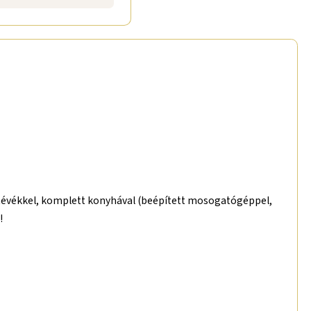
laptévékkel, komplett konyhával (beépített mosogatógéppel,
!