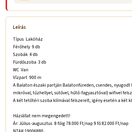
Leírás
Típus Lakóház
Férőhely 9 db
Szobák 4 db
Fürdőszoba 3 db
WC Van
Vízpart 900 m
A Balaton északi partján Balatonfüreden, csendes, nyugodt 
mikróval, tűzhellyel, sütővel, hűtő-fagyasztóval) wifivel fel
A két tetőtéri szoba klímával felszerelt, igény esetén a két 
Háziállat nem megengedett!
Ár: Július-augusztus 8 főig 78.000 Ft/nap 9 fő 82.000 Ft/nap
NTAK:19006880