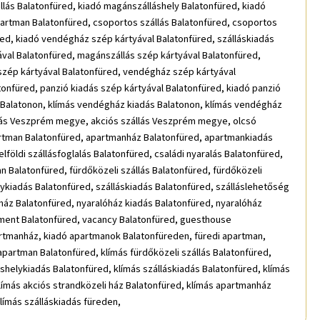
lás Balatonfüred, kiadó magánszálláshely Balatonfüred, kiadó
apartman Balatonfüred, csoportos szállás Balatonfüred, csoportos
ed, kiadó vendégház szép kártyával Balatonfüred, szálláskiadás
yával Balatonfüred, magánszállás szép kártyával Balatonfüred,
 szép kártyával Balatonfüred, vendégház szép kártyával
onfüred, panzió kiadás szép kártyával Balatonfüred, kiadó panzió
 Balatonon, klímás vendégház kiadás Balatonon, klímás vendégház
ás Veszprém megye, akciós szállás Veszprém megye, olcsó
man Balatonfüred, apartmanház Balatonfüred, apartmankiadás
lföldi szállásfoglalás Balatonfüred, családi nyaralás Balatonfüred,
an Balatonfüred, fürdőközeli szállás Balatonfüred, fürdőközeli
lykiadás Balatonfüred, szálláskiadás Balatonfüred, szálláslehetőség
óház Balatonfüred, nyaralóház kiadás Balatonfüred, nyaralóház
rtment Balatonfüred, vacancy Balatonfüred, guesthouse
artmanház, kiadó apartmanok Balatonfüreden, füredi apartman,
 apartman Balatonfüred, klímás fürdőközeli szállás Balatonfüred,
áshelykiadás Balatonfüred, klímás szálláskiadás Balatonfüred, klímás
límás akciós strandközeli ház Balatonfüred, klímás apartmanház
límás szálláskiadás füreden,