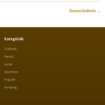
Összes hirdetés →
Kategóriák
Szálloda
Panzió
Hotel
Apartman
Fogadó
Kemping