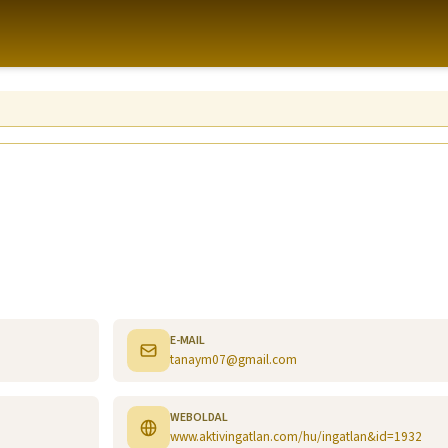
E-MAIL
tanaym07@gmail.com
WEBOLDAL
www.aktivingatlan.com/hu/ingatlan&id=1932