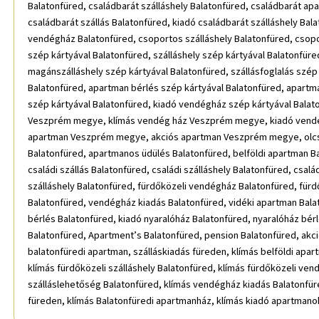
Balatonfüred, családbarát szálláshely Balatonfüred, családbarát a
családbarát szállás Balatonfüred, kiadó családbarát szálláshely Ba
vendégház Balatonfüred, csoportos szálláshely Balatonfüred, csopo
szép kártyával Balatonfüred, szálláshely szép kártyával Balatonfüre
magánszálláshely szép kártyával Balatonfüred, szállásfoglalás szép
Balatonfüred, apartman bérlés szép kártyával Balatonfüred, apartma
szép kártyával Balatonfüred, kiadó vendégház szép kártyával Bala
Veszprém megye, klímás vendég ház Veszprém megye, kiadó vendé
apartman Veszprém megye, akciós apartman Veszprém megye, olcs
Balatonfüred, apartmanos üdülés Balatonfüred, belföldi apartman Bala
családi szállás Balatonfüred, családi szálláshely Balatonfüred, csal
szálláshely Balatonfüred, fürdőközeli vendégház Balatonfüred, fürdő
Balatonfüred, vendégház kiadás Balatonfüred, vidéki apartman Balato
bérlés Balatonfüred, kiadó nyaralóház Balatonfüred, nyaralóház bé
Balatonfüred, Apartment’s Balatonfüred, pension Balatonfüred, akc
balatonfüredi apartman, szálláskiadás füreden, klímás belföldi apart
klímás fürdőközeli szálláshely Balatonfüred, klímás fürdőközeli ven
szálláslehetőség Balatonfüred, klímás vendégház kiadás Balatonfüre
füreden, klímás Balatonfüredi apartmanház, klímás kiadó apartmanok