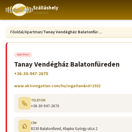
Szálláshely
TUDAKOZÓ
Főoldal
/
Apartman
/
Tanay Vendégház Balatonfüreden
Apartman
Tanay Vendégház Balatonfüreden
+36-30-947-2670
www.aktivingatlan.com/hu/ingatlan&id=1932
TELEFON
+36-30-947-2670
CÍM
8230 Balatonfüred, Klapka György utca 2