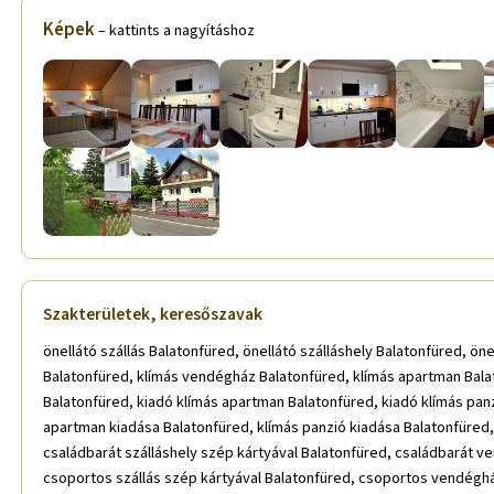
Képek
– kattints a nagyításhoz
Szakterületek, keresőszavak
önellátó szállás Balatonfüred, önellátó szálláshely Balatonfüred, ön
Balatonfüred, klímás vendégház Balatonfüred, klímás apartman Balat
Balatonfüred, kiadó klímás apartman Balatonfüred, kiadó klímás panz
apartman kiadása Balatonfüred, klímás panzió kiadása Balatonfüred,
családbarát szálláshely szép kártyával Balatonfüred, családbarát v
csoportos szállás szép kártyával Balatonfüred, csoportos vendéghá