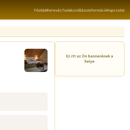
Főoldal
Keresés
TudakozóBázis
Információ
Kapcsolat
Ez itt az Ön bannerének a
helye