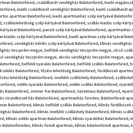
partman Balatonfüred, családbarát vendégház Balatonfüred, kiadó magánszál
latonfüred, kiadó családbarát vendégház Balatonfüred, kiadó családbarát 
rtos apartman Balatonfüred, kiadó apartmanház szép kártyával Balatonfür
d, szálláslehetőség szép kártyával Balatonfüred, szállás kiadás szép kárt
 kártyával Balatonfüred, panzió szép kártyával Balatonfüred, apartmanház
n kiadás szép kártyával Balatonfüred, kiadó apartman szép kártyával Balat
tonfüred, vendégház bérlés szép kártyával Balatonfüred, klímás vendégház
gház Veszprém megye, belföldi vendégház Veszprém megye, olcsó száll
ó vendégház Veszprém megye, akciós vendégház Veszprém megye, apart
tonfüred, belföldi nyaralás Balatonfüred, belföldi szállás Balatonfüred, be
ádi üdülés Balatonfüred, főzési lehetőség Balatonfüred, fürdőközeli apartm
zési lehetőség Balatonfüred, önellátó szálláshely Balatonfüred, szálláshe
nfüred, vidéki nyaralás Balatonfüred, vidéki szállás Balatonfüred, nyaral
rlés Balatonfüred, zimmer frei Balatonfüred, Gästehaus Balatonfüred, Apa
iós strandközeli ház Balatonfüred, apartmanház füreden, Balatonfüredi ap
man Balatonfüred, klímás belföldi szállás Balatonfüred, klímás fürdőközeli
dégház Balatonfüred, klímás önellátó szálláshely Balatonfüred, klímás száll
d, klímás vidéki apartman Balatonfüred, klímás nyaralóház Balatonfüred, k
 Balatonfüreden, klímás füredi apartman, klímás balatonfüredi apartman, k