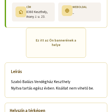
CÍM
WEBOLDAL
8360 Keszthely,
–
Arany J. u. 23.
Ez itt az Ön bannerének a
helye
Leírás
Szabó Balázs Vendégház Keszthely
Nyitva tartás egész évben. Kisállat nem vihető be.
Helyszín a térképen