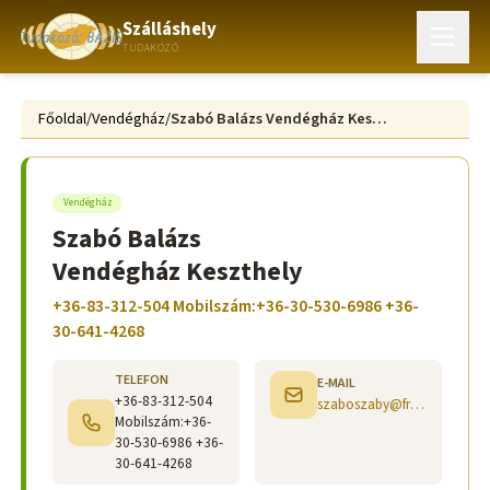
Szálláshely
TUDAKOZÓ
Főoldal
/
Vendégház
/
Szabó Balázs Vendégház Keszthely
Vendégház
Szabó Balázs
Vendégház Keszthely
+36-83-312-504 Mobilszám:+36-30-530-6986 +36-
30-641-4268
TELEFON
E-MAIL
+36-83-312-504
szaboszaby@freemail.hu
Mobilszám:+36-
30-530-6986 +36-
30-641-4268