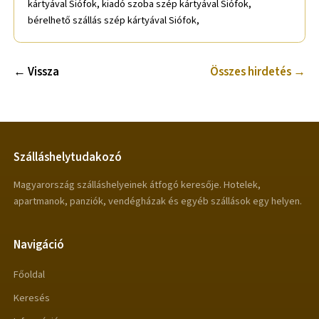
kártyával Siófok, kiadó szoba szép kártyával Siófok,
bérelhető szállás szép kártyával Siófok,
← Vissza
Összes hirdetés →
Szálláshelytudakozó
Magyarország szálláshelyeinek átfogó keresője. Hotelek,
apartmanok, panziók, vendégházak és egyéb szállások egy helyen.
Navigáció
Főoldal
Keresés