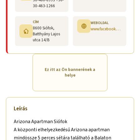
30-463-1266
CÍM
WEBOLDAL
8600 Siófok,
www.facebook.com/arizona.apartman.siofok/
Batthyány Lajos
utca 14/B
Ez itt az Ön bannerének a
helye
Leírás
Arizona Apartman Siófok
A központi elhelyezkedésű Arizona apartman
mindössze 5 perces sétára található a Balaton