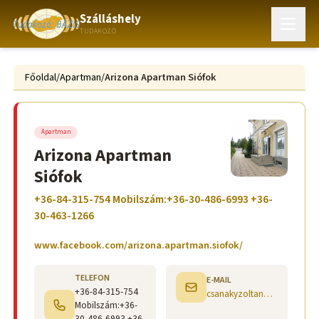
Szálláshely
TUDAKOZÓ
Főoldal
/
Apartman
/
Arizona Apartman Siófok
Apartman
Arizona Apartman
Siófok
+36-84-315-754 Mobilszám:+36-30-486-6993 +36-
30-463-1266
www.facebook.com/arizona.apartman.siofok/
TELEFON
E-MAIL
+36-84-315-754
csanakyzoltan@gmail.com
Mobilszám:+36-
30-486-6993 +36-