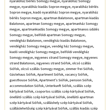
nyaralóház bérlés Somogy megye, nyaralóház Somogy
megye, nyaralóház kiadás Sopron megye, nyaralóház bérlés
Sopron megye, kiadó nyaralóház Sopron megye, nyaralóház
bérlés Sopron megye, apartman Balatonon, apartman kiadás
Balatonon, apartman Somogy megye, apartmanház Somogy
megye, apartmankiadás Somogy megye, apartmanos üdülés
Somogy megye, belföldi apartman Somogy megye,
vendégház Balatonon, vendégház kiadás Balatonon,
vendégház Somogy megye, vendég ház Somogy megye,
kiadó vendégház Somogy megye, belföldi vendégház
Somogy megye, ingyenes strand Somogy megye, ingyenes
strand Balatonon, ingyenes strand Siófok, olcsó szállás
Siófok, olcsó szállás Somogy megye, zimmer frei Siófok,
Gästehaus Siófok, Apartment Siófok, vacancy Siófok,
guesthouse Siófok, Apartment’s Siófok, pension Siófok,
accommodation Siófok, Unterkunft Siófok, szállás szép
kártyával Siófok, csoportos szállás szép kártyával Siófok,
önellátó szállás szép kártyával Siófok, önellátó apartman
szép kártyával Siófok, szálláshely szép kártyával Siófok,
szálláslehetőség szép kártyával Siófok, szállás kiadás szép