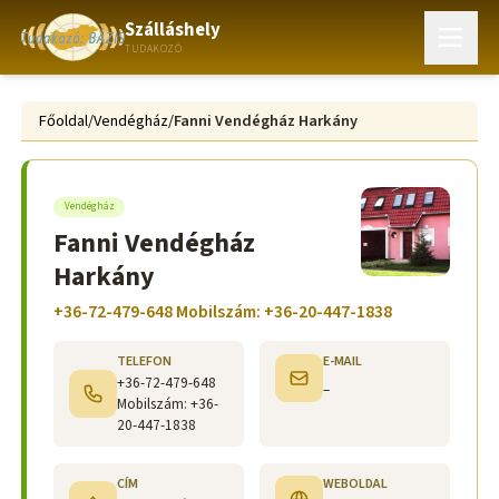
Szálláshely
TUDAKOZÓ
Főoldal
/
Vendégház
/
Fanni Vendégház Harkány
Vendégház
Fanni Vendégház
Harkány
+36-72-479-648 Mobilszám: +36-20-447-1838
TELEFON
E-MAIL
+36-72-479-648
–
Mobilszám: +36-
20-447-1838
CÍM
WEBOLDAL