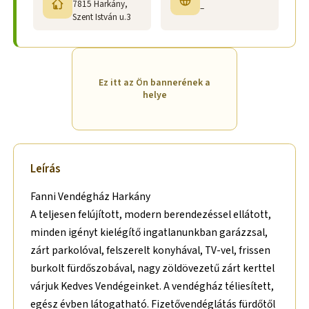
7815 Harkány,
–
Szent István u.3
Ez itt az Ön bannerének a
helye
Leírás
Fanni Vendégház Harkány
A teljesen felújított, modern berendezéssel ellátott,
minden igényt kielégítő ingatlanunkban garázzsal,
zárt parkolóval, felszerelt konyhával, TV-vel, frissen
burkolt fürdőszobával, nagy zöldövezetű zárt kerttel
várjuk Kedves Vendégeinket. A vendégház téliesített,
egész évben látogatható. Fizetővendéglátás fürdőtől