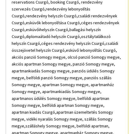
reservations Csurgó, booking Csurgó, rendezvény
szervezés Csurgó,rendezvény lebonyolítás
Csurgó,rendezvény helyszín Csurgó,családi rendezvények
Csurgó,esküvők lebonyolítása Csurgó,céges rendezvények
Csurgó,esküvőihelyszín Csurgó,ballagási helyszín
Csurgó,diplomaátadó helyszín Csurgó,osztálytalálkozó
helyszín Csurgó,céges rendezvény helyszín Csurgó,családi
összejövetel helyszín Csurgó,esküvő lebonyolítás Csurgó,
akciós panzió Somogy megye, olcsó panzió Somogy megye,
akciós apartman Somogy megye, panzió Somogy megye,
apartmankiadás Somogy megye, panziós üdülés Somogy
megye, belföldi panzió Somogy megye, panziós szállás
Somogy megye, apartman Somogy megye, apartmanház
Somogy megye, apartmankiadás Somogy megye,
apartmanos üdülés Somogy megye, belföldi apartman
Somogy megye, belföldi apartman Somogy megye,
apartman kiadás Csurgó,apartman üzemeltetés Somogy
megye, vidéki nyaralás Somogy megye, szállás Somogy
megye,szálláshely Somogy megye, belföldi apartman,
apartman Somogy megye, apartmanház Somogy megye,