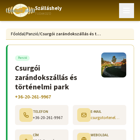
Szálláshely
TUDAKOZÓ
Főoldal
/
Panzió
/
Csurgói zarándokszállás és történelmi park
Panzió
Csurgói
zarándokszállás és
történelmi park
+36-20-261-9967
TELEFON
E-MAIL
+36-20-261-9967
csurgotortenelmipark@gmail.com
CÍM
WEBOLDAL