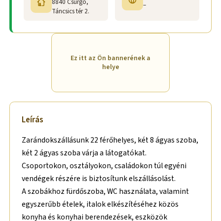
8840 Csurgó,
–
Táncsics tér 2.
Ez itt az Ön bannerének a
helye
Leírás
Zarándokszállásunk 22 férőhelyes, két 8 ágyas szoba,
két 2 ágyas szoba várja a látogatókat.
Csoportokon, osztályokon, családokon túl egyéni
vendégek részére is biztosítunk elszállásolást.
A szobákhoz fürdőszoba, WC használata, valamint
egyszerűbb ételek, italok elkészítéséhez közös
konyha és konyhai berendezések, eszközök