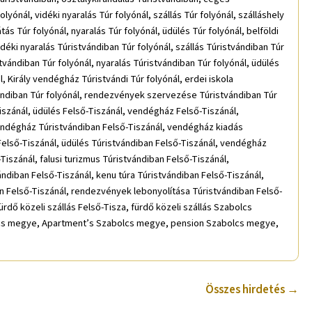
ál, vidéki nyaralás Túr folyónál, szállás Túr folyónál, szálláshely
ás Túr folyónál, nyaralás Túr folyónál, üdülés Túr folyónál, belföldi
déki nyaralás Túristvándiban Túr folyónál, szállás Túristvándiban Túr
tvándiban Túr folyónál, nyaralás Túristvándiban Túr folyónál, üdülés
, Király vendégház Túristvándi Túr folyónál, erdei iskola
tvándiban Túr folyónál, rendezvények szervezése Túristvándiban Túr
iszánál, üdülés Felső-Tiszánál, vendégház Felső-Tiszánál,
 vendégház Túristvándiban Felső-Tiszánál, vendégház kiadás
 Felső-Tiszánál, üdülés Túristvándiban Felső-Tiszánál, vendégház
iszánál, falusi turizmus Túristvándiban Felső-Tiszánál,
ándiban Felső-Tiszánál, kenu túra Túristvándiban Felső-Tiszánál,
 Felső-Tiszánál, rendezvények lebonyolítása Túristvándiban Felső-
rdő közeli szállás Felső-Tisza, fürdő közeli szállás Szabolcs
cs megye, Apartment’s Szabolcs megye, pension Szabolcs megye,
Összes hirdetés →