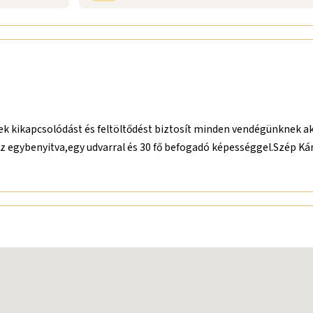
 kikapcsolódást és feltöltődést biztosít minden vendégünknek aki 
 egybenyitva,egy udvarral és 30 fő befogadó képességgel.Szép Kár