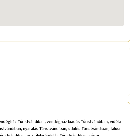
 vendégház Túristvándiban, vendégház kiadás Túristvándiban, vidéki
stvándiban, nyaralás Túristvándiban, üdülés Túristvándiban, falusi
Túristvándiban, osztálykirándulás Túristvándiban, céges