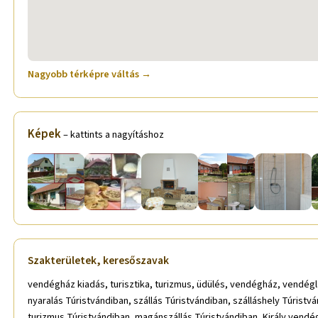
Nagyobb térképre váltás →
Képek
– kattints a nagyításhoz
Szakterületek, keresőszavak
vendégház kiadás, turisztika, turizmus, üdülés, vendégház, vendéglá
nyaralás Túristvándiban, szállás Túristvándiban, szálláshely Túrist
turizmus Túristvándiban, magánszállás Túristvándiban, Király vendég