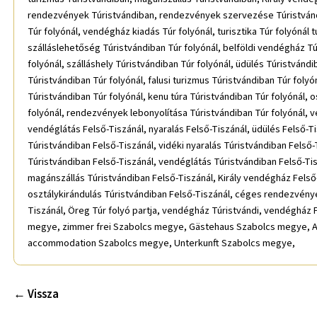
rendezvények Túristvándiban, rendezvények szervezése Túristvándiba
Túr folyónál, vendégház kiadás Túr folyónál, turisztika Túr folyónál 
szálláslehetőség Túristvándiban Túr folyónál, belföldi vendégház Túr
folyónál, szálláshely Túristvándiban Túr folyónál, üdülés Túristvánd
Túristvándiban Túr folyónál, falusi turizmus Túristvándiban Túr folyó
Túristvándiban Túr folyónál, kenu túra Túristvándiban Túr folyónál
folyónál, rendezvények lebonyolítása Túristvándiban Túr folyónál, v
vendéglátás Felső-Tiszánál, nyaralás Felső-Tiszánál, üdülés Felső-T
Túristvándiban Felső-Tiszánál, vidéki nyaralás Túristvándiban Felső-
Túristvándiban Felső-Tiszánál, vendéglátás Túristvándiban Felső-Tisz
magánszállás Túristvándiban Felső-Tiszánál, Király vendégház Felső-T
osztálykirándulás Túristvándiban Felső-Tiszánál, céges rendezvény
Tiszánál, Öreg Túr folyó partja, vendégház Túristvándi, vendégház F
megye, zimmer frei Szabolcs megye, Gästehaus Szabolcs megye, 
accommodation Szabolcs megye, Unterkunft Szabolcs megye,
← Vissza