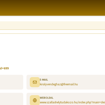
id=699
E-MAIL
kiralyvendeghaz@freemail.hu
WEBOLDAL
www.szallashelytudakozo.hu/index.php?main=des