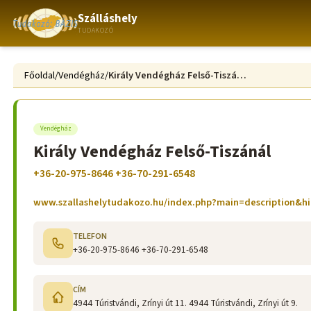
Szálláshely
TUDAKOZÓ
Főoldal
/
Vendégház
/
Király Vendégház Felső-Tiszánál
Vendégház
Király Vendégház Felső-Tiszánál
+36-20-975-8646 +36-70-291-6548
www.szallashelytudakozo.hu/index.php?main=description&h
TELEFON
+36-20-975-8646 +36-70-291-6548
CÍM
4944 Túristvándi, Zrínyi út 11. 4944 Túristvándi, Zrínyi út 9.