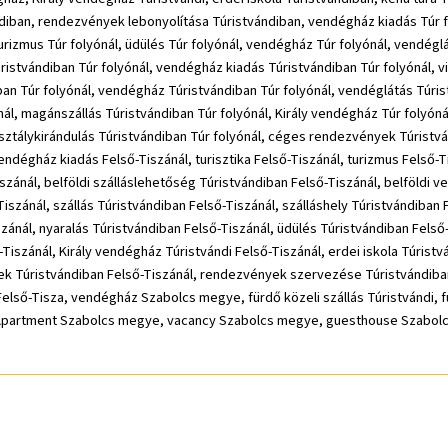
n, rendezvények lebonyolítása Túristvándiban, vendégház kiadás Túr folyón
turizmus Túr folyónál, üdülés Túr folyónál, vendégház Túr folyónál, vendéglát
istvándiban Túr folyónál, vendégház kiadás Túristvándiban Túr folyónál, vi
iban Túr folyónál, vendégház Túristvándiban Túr folyónál, vendéglátás Túris
nál, magánszállás Túristvándiban Túr folyónál, Király vendégház Túr folyónál
, osztálykirándulás Túristvándiban Túr folyónál, céges rendezvények Túris
endégház kiadás Felső-Tiszánál, turisztika Felső-Tiszánál, turizmus Felső-T
iszánál, belföldi szálláslehetőség Túristvándiban Felső-Tiszánál, belföldi
Tiszánál, szállás Túristvándiban Felső-Tiszánál, szálláshely Túristvándiban
ánál, nyaralás Túristvándiban Felső-Tiszánál, üdülés Túristvándiban Felső-T
iszánál, Király vendégház Túristvándi Felső-Tiszánál, erdei iskola Túristv
ek Túristvándiban Felső-Tiszánál, rendezvények szervezése Túristvándiban
első-Tisza, vendégház Szabolcs megye, fürdő közeli szállás Túristvándi, fü
Apartment Szabolcs megye, vacancy Szabolcs megye, guesthouse Szabol