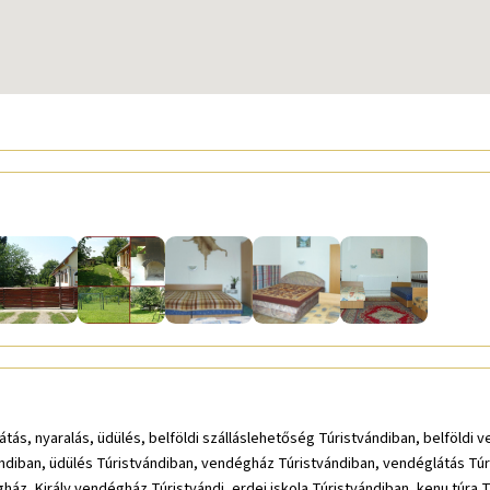
tás, nyaralás, üdülés, belföldi szálláslehetőség Túristvándiban, belföldi
vándiban, üdülés Túristvándiban, vendégház Túristvándiban, vendéglátás Túri
ház, Király vendégház Túristvándi, erdei iskola Túristvándiban, kenu túra 