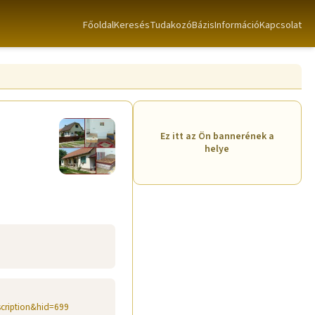
Főoldal
Keresés
TudakozóBázis
Információ
Kapcsolat
Ez itt az Ön bannerének a
helye
cription&hid=699