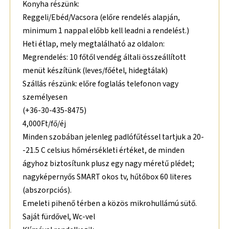
Konyha részünk:
Reggeli/Ebéd/Vacsora (előre rendelés alapján,
minimum 1 nappal előbb kell leadni a rendelést.)
Heti étlap, mely megtalálható az oldalon:
Megrendelés: 10 főtől vendég általi összeállított
menüt készítünk (leves/főétel, hidegtálak)
Szállás részünk: előre foglalás telefonon vagy
személyesen
(+36-30-435-8475)
4,000Ft/fő/éj
Minden szobában jelenleg padlófűtéssel tartjuk a 20-
-21.5 C celsius hőmérsékleti értéket, de minden
ágyhoz biztosítunk plusz egy nagy méretű plédet;
nagyképernyős SMART okos tv, hűtőbox 60 literes
(abszorpciós).
Emeleti pihenő térben a közös mikrohullámú sütő.
Saját fürdővel, Wc-vel