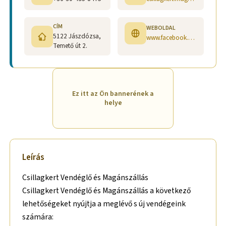
CÍM
WEBOLDAL
5122 Jászdózsa,
www.facebook.com/pg/Csillagkert-Vend%C3%A9gl%C5%91-%C3%A9s-Mag%C3%A1nsz%C3%A1ll%C3%A1s-851296448549989/posts/?ref=page_internal
Temető út 2.
Ez itt az Ön bannerének a
helye
Leírás
Csillagkert Vendéglő és Magánszállás
Csillagkert Vendéglő és Magánszállás a következő
lehetőségeket nyújtja a meglévő s új vendégeink
számára: