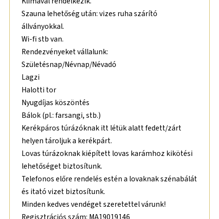
Klímával rendelkezik.
Szauna lehetőség után: vizes ruha szárító
állványokkal.
Wi-fi stb van.
Rendezvényeket vállalunk:
Születésnap/Névnap/Névadó
Lagzi
Halotti tor
Nyugdíjas köszöntés
Bálok (pl.: farsangi, stb.)
Kerékpáros túrázóknak itt létük alatt fedett/zárt
helyen tároljuk a kerékpárt.
Lovas túrázoknak kiépített lovas karámhoz kikötési
lehetőséget biztosítunk.
Telefonos előre rendelés estén a lovaknak szénabálát
és itató vizet biztosítunk.
Minden kedves vendéget szeretettel várunk!
Regisztrációs szám: MA19019146