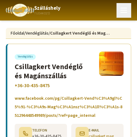
Szálláshely
TUDAKOZÓ
Főoldal
/
Vendéglátás
/
Csillagkert Vendéglő és Magánszállás
Vendéglátás
Csillagkert Vendéglő
és Magánszállás
+36-30-435-8475
www.facebook.com/pg/Csillagkert-Vend%C3%A9gl%C
5%91-%C3%A9s-Mag%C3%A1nsz%C3%A1ll%C3%A1s-8
51296448549989/posts/?ref=page_internal
TELEFON
E-MAIL
+36-30-435-8475
csillagkert.maganszallas@gmail.com