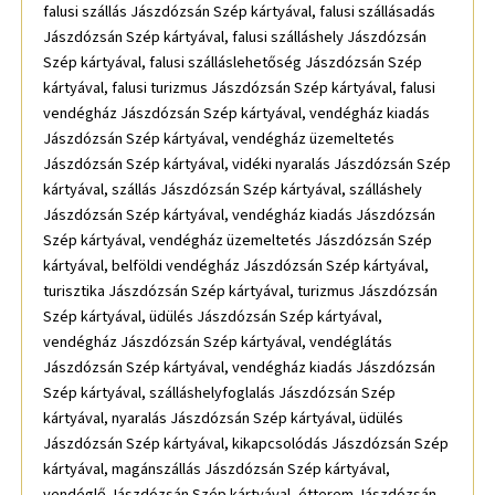
falusi szállás Jászdózsán Szép kártyával, falusi szállásadás
Jászdózsán Szép kártyával, falusi szálláshely Jászdózsán
Szép kártyával, falusi szálláslehetőség Jászdózsán Szép
kártyával, falusi turizmus Jászdózsán Szép kártyával, falusi
vendégház Jászdózsán Szép kártyával, vendégház kiadás
Jászdózsán Szép kártyával, vendégház üzemeltetés
Jászdózsán Szép kártyával, vidéki nyaralás Jászdózsán Szép
kártyával, szállás Jászdózsán Szép kártyával, szálláshely
Jászdózsán Szép kártyával, vendégház kiadás Jászdózsán
Szép kártyával, vendégház üzemeltetés Jászdózsán Szép
kártyával, belföldi vendégház Jászdózsán Szép kártyával,
turisztika Jászdózsán Szép kártyával, turizmus Jászdózsán
Szép kártyával, üdülés Jászdózsán Szép kártyával,
vendégház Jászdózsán Szép kártyával, vendéglátás
Jászdózsán Szép kártyával, vendégház kiadás Jászdózsán
Szép kártyával, szálláshelyfoglalás Jászdózsán Szép
kártyával, nyaralás Jászdózsán Szép kártyával, üdülés
Jászdózsán Szép kártyával, kikapcsolódás Jászdózsán Szép
kártyával, magánszállás Jászdózsán Szép kártyával,
vendéglő Jászdózsán Szép kártyával, étterem Jászdózsán