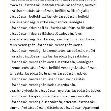
nyaralás Jászdózsán, belföldi szállás Jászdózsán, belföldi
szállásbiztosítás Jászdózsán, belföldi szállásfoglalás
Jászdózsán, belföldi szálláshely Jászdózsán, belföldi
szálláslehetőség Jászdózsán, belföldi vendégház
Jászdózsán, falusi szállás Jászdózsán, falusi szállásadás
Jászdózsán, falusi szálláshely Jászdózsán, falusi
szálláslehetőség Jászdózsán, falusi turizmus Jászdózsán,
falusi vendégház Jászdózsán, vendégház kiadás
Jászdózsán, vendégház üzemeltetés Jászdózsán, vidéki
nyaralás Jászdózsán, szállás Jászdózsán, szálláshely
Jászdózsán, vendégház kiadás Jászdózsán, vendégház
üzemeltetés Jászdózsán, belföldi vendégház Jászdózsán,
turisztika Jászdózsán, turizmus Jászdózsán, üdülés
Jászdózsán, vendégház Jászdózsán, vendéglátás
Jászdózsán, vendégház kiadás Jászdózsán,
szálláshelyfoglalás Jászdózsán, nyaralás Jászdózsán, üdülés
Jászdózsán, kikapcsolódás Jászdózsán, magánszállás
Jászdózsán, vendéglő Jászdózsán, étterem Jászdózsán,
zimmer frei Jászdózsán, Gästehaus Jászdózsán, Apartment