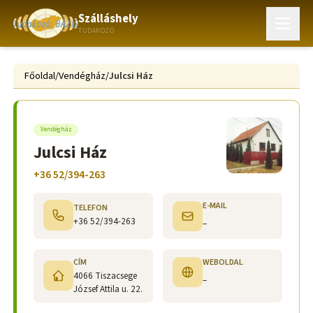
Szálláshely
TUDAKOZÓ
Főoldal
/
Vendégház
/
Julcsi Ház
Vendégház
Julcsi Ház
+36 52/394-263
E-MAIL
TELEFON
+36 52/394-263
–
CÍM
WEBOLDAL
4066 Tiszacsege
–
József Attila u. 22.