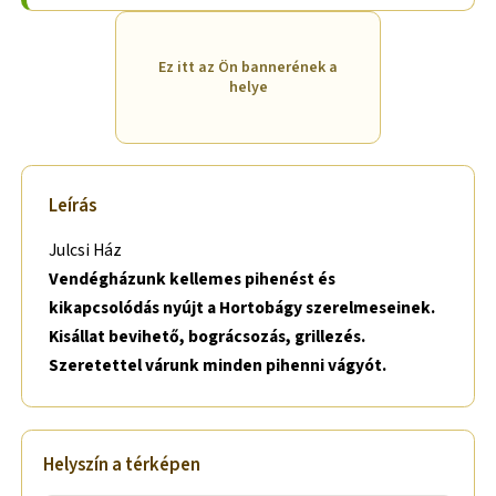
Ez itt az Ön bannerének a
helye
Leírás
Julcsi Ház
Vendégházunk kellemes pihenést és
kikapcsolódás nyújt a Hortobágy szerelmeseinek.
Kisállat bevihető, bográcsozás, grillezés.
Szeretettel várunk minden pihenni vágyót.
Helyszín a térképen