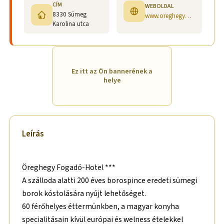
CÍM
WEBOLDAL
8330 Sümeg
www.oreghegyhotel.hu
Karolina utca
Ez itt az Ön bannerének a
helye
Leírás
Öreghegy Fogadó-Hotel ***
A szálloda alatti 200 éves borospince eredeti sümegi
borok kóstolására nyújt lehetőséget.
60 férőhelyes éttermünkben, a magyar konyha
specialitásain kívül európai és welness ételekkel