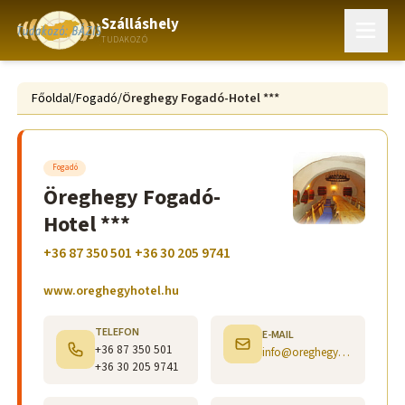
Szálláshely
TUDAKOZÓ
Főoldal
/
Fogadó
/
Öreghegy Fogadó-Hotel ***
Fogadó
Öreghegy Fogadó-
Hotel ***
+36 87 350 501 +36 30 205 9741
www.oreghegyhotel.hu
TELEFON
E-MAIL
+36 87 350 501
info@oreghegyhotel.hu
+36 30 205 9741