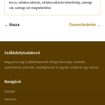
kocsi, sétakocsikázás, sétakocsikázási lehetőség, sümegi
vár, sümegi vár megtekintése
← Vissza
Összes hirdetés →
Szálláshelytudakozó
Magyarország szálláshelyeinek átfogó keresője. Hotelek,
apartmanok, panziók, vendégházak és egyéb szállások egy helyen.
Navigáció
Főoldal
Keresés