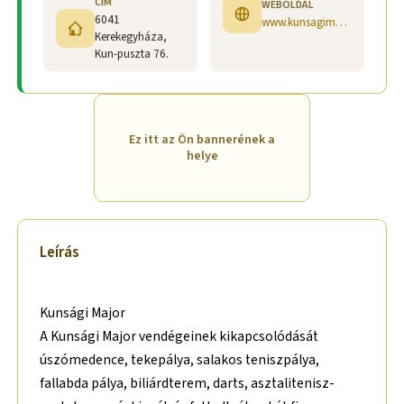
CÍM
WEBOLDAL
6041
www.kunsagimajor.hu
Kerekegyháza,
Kun-puszta 76.
Ez itt az Ön bannerének a
helye
Leírás
Kunsági Major
A Kunsági Major vendégeinek kikapcsolódását
úszómedence, tekepálya, salakos teniszpálya,
fallabda pálya, biliárdterem, darts, asztalitenisz-