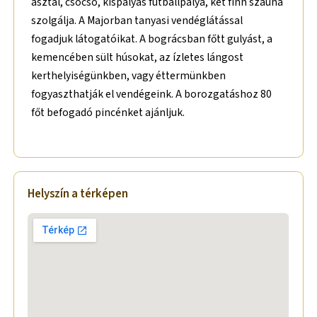
asztal, csocsó, kispályás futballpálya, két finn szauna
szolgálja. A Majorban tanyasi vendéglátással
fogadjuk látogatóikat. A bográcsban főtt gulyást, a
kemencében sült húsokat, az ízletes lángost
kerthelyiségünkben, vagy éttermünkben
fogyaszthatják el vendégeink. A borozgatáshoz 80
főt befogadó pincénket ajánljuk.
Helyszín a térképen