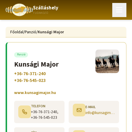
Szálláshely
TUDAKOZÓ
Főoldal
/
Panzió
/
Kunsági Major
Panzió
Kunsági Major
+36-76-371-240
+36-76-545-023
www.kunsagimajor.hu
TELEFON
E-MAIL
+36-76-371-240,
info@kunsagimajor.hu
+36-76-545-023