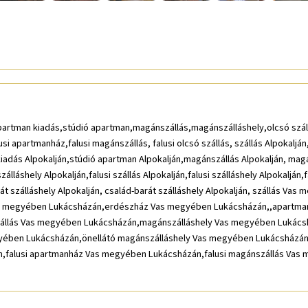
artman kiadás,stúdió apartman,magánszállás,magánszálláshely,olcsó száll
alusi apartmanház,falusi magánszállás, falusi olcsó szállás, szállás Alpokal
adás Alpokalján,stúdió apartman Alpokalján,magánszállás Alpokalján, magán
láshely Alpokalján,falusi szállás Alpokalján,falusi szálláshely Alpokalján,f
rát szálláshely Alpokalján, család-barát szálláshely Alpokalján, szállás 
s megyében Lukácsházán,erdészház Vas megyében Lukácsházán,,apartma
llás Vas megyében Lukácsházán,magánszálláshely Vas megyében Lukácsh
ben Lukácsházán,önellátó magánszálláshely Vas megyében Lukácsházán,fal
falusi apartmanház Vas megyében Lukácsházán,falusi magánszállás Vas m