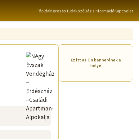
Főoldal
Keresés
TudakozóBázis
Információ
Kapcsolat
Ez itt az Ön bannerének a
helye