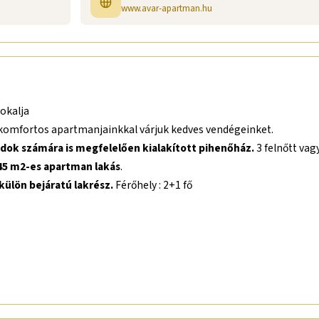
www.avar-apartman.hu
okalja
komfortos apartmanjainkkal várjuk kedves vendégeinket.
ádok számára is megfelelően kialakított pihenőház.
3 felnőtt vag
45 m2-es apartman lakás
.
külön bejáratú lakrész.
Férőhely : 2+1 fő