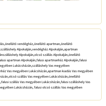
ás,önellátó vendégház,önellátó apartman,önellátó
ján,szálláshely Alpokalján,vendégház Alpokalján,apartman
szálláshely Alpokalján,olcsó szállás Alpokalján,önellátó
alusi apartman Alpokalján,falusi apartmanház Alpokalján,falusi
Vas megyében Lukácsházán,szálláshely Vas megyében
nház Vas megyében Lukácsházán,apartman kiadás Vas megyében
ázán,olcsó szállás Vas megyében Lukácsházán,önellátó
usi szállás Vas megyében Lukácsházán,falusi szálláshely Vas
egyében Lukácsházán, falusi olcsó szállás Vas megyében