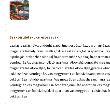
Szakterületek, keresőszavak
szállás,szálláshely,vendégház,apartman,erdészház,apartmanház,ap
magánszálláshely,falusi szállás,falusi szálláshely,falusi apartman,f
Alpokalján,erdészház Alpokalján,apartmanház Alpokalján,apartman ki
vendégház Alpokalján,önellátó apartman Alpokalján,önellátó magánszál
magánszállás Alpokalján, falusi olcsó szállás Alpokalján,gyermek-ba
Lukácsházán,vendégház, Vas megyében Lukácsházán,apartman Va
Lukácsházán,stúdió apartman Vas megyében Lukácsházán,magánszá
vendégház Vas megyében Lukácsházán,önellátó apartman Vas megyé
megyében Lukácsházán,falusi apartman Vas megyében Lukácsházán,
Lukácsházán,