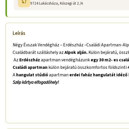
9724 Lukácsháza, Kőszegi út 2./A
Leírás
Négy Évszak Vendégház – Erdészház –Családi Apartman-Alp
Családbarát szálláshely az
Alpok alján.
Külön bejáratú, össz
Az
Erdészház
apartman vendégházunk
egy 30 m2- es csal
Családi apartman
külön bejáratú összkomfortos földszinti
A
hangulat stúdió
apartman
erdei faház hangulatát idéző 
Szép kártya elfogadóhely!