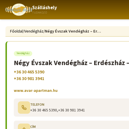
Szálláshely
TUDAKOZÓ
Főoldal
/
Vendégház
/
Négy Évszak Vendégház – Erdészház –Családi Apartman- Alpokalja
Vendégház
Négy Évszak Vendégház – Erdészház –
+36 30 465 5390
+36 30 981 3941
www.avar-apartman.hu
TELEFON
+36 30 465 5390,+36 30 981 3941
CÍM