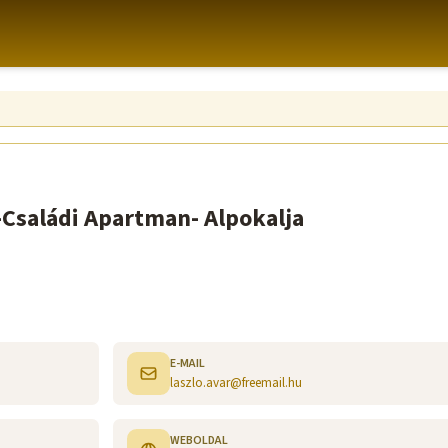
Családi Apartman- Alpokalja
E-MAIL
laszlo.avar@freemail.hu
WEBOLDAL