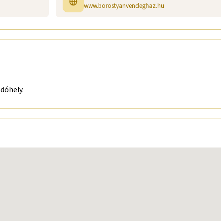
www.borostyanvendeghaz.hu
adóhely.