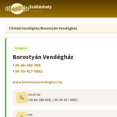
Szálláshely
TUDAKOZÓ
Főoldal
/
Vendégház
/
Borostyán Vendégház
Vendégház
Borostyán Vendégház
+36-66-386-909
+36-30-417-8882
www.borostyanvendeghaz.hu
TELEFON
+36-66-386-909, +36-30-417-8882
CÍM