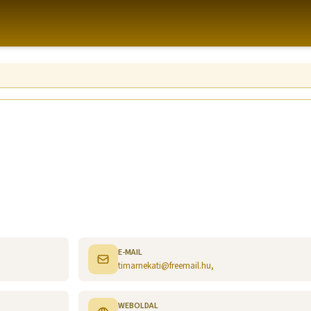
E-MAIL
timarnekati@freemail.hu,
WEBOLDAL