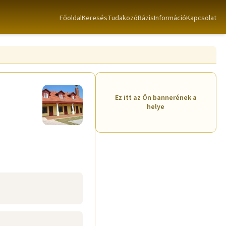
Főoldal
Keresés
TudakozóBázis
Információ
Kapcsolat
Ez itt az Ön bannerének a
helye