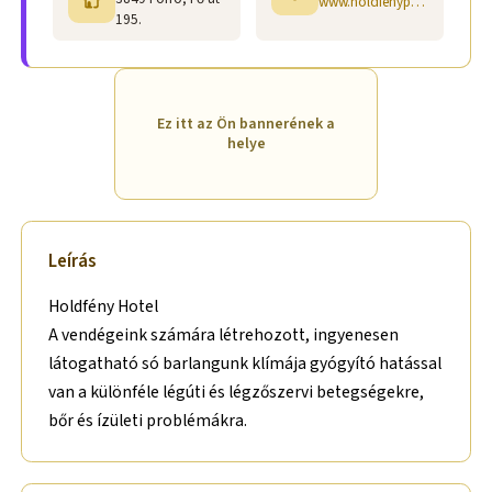
www.holdfenypanzio.hu
195.
Ez itt az Ön bannerének a
helye
Leírás
Holdfény Hotel
A vendégeink számára létrehozott, ingyenesen
látogatható só barlangunk klímája gyógyító hatással
van a különféle légúti és légzőszervi betegségekre,
bőr és ízületi problémákra.