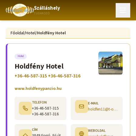
Szálláshely
TUDAKOZÓ
Főoldal
/
Hotel
/
Holdfény Hotel
Hotel
Holdfény Hotel
+36-46-587-315 +36-46-587-316
www.holdfenypanzio.hu
TELEFON
E-MAIL
+36-46-587-315
holdfen11@t-online.hu
+36-46-587-316
CÍM
WEBOLDAL
3849 Forró, Fő út