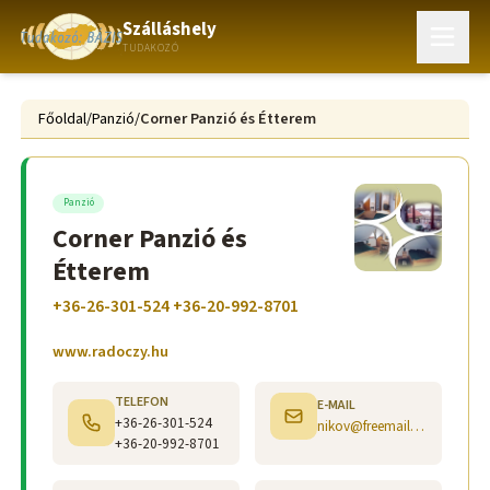
Szálláshely
TUDAKOZÓ
Főoldal
/
Panzió
/
Corner Panzió és Étterem
Panzió
Corner Panzió és
Étterem
+36-26-301-524 +36-20-992-8701
www.radoczy.hu
TELEFON
E-MAIL
+36-26-301-524
nikov@freemail.hu
+36-20-992-8701