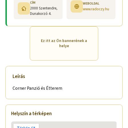
CÍM
WEBOLDAL
2000 Szentendre,
www.radoczy.hu
Dunakorzó 4.
Ez itt az Ön bannerének a
helye
Leírás
Corner Panzió és Étterem
Helyszín a térképen