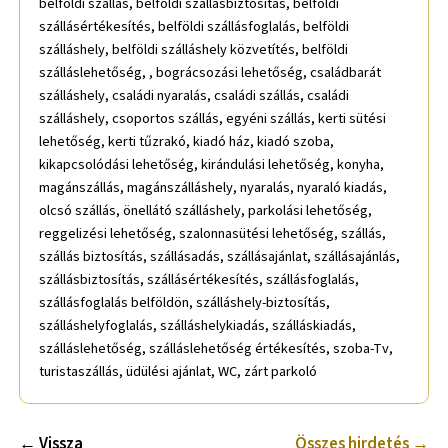
belföldi szállás, belföldi szállásbiztosítás, belföldi
szállásértékesítés, belföldi szállásfoglalás, belföldi
szálláshely, belföldi szálláshely közvetítés, belföldi
szálláslehetőség, , bográcsozási lehetőség, családbarát
szálláshely, családi nyaralás, családi szállás, családi
szálláshely, csoportos szállás, egyéni szállás, kerti sütési
lehetőség, kerti tűzrakó, kiadó ház, kiadó szoba,
kikapcsolódási lehetőség, kirándulási lehetőség, konyha,
magánszállás, magánszálláshely, nyaralás, nyaraló kiadás,
olcsó szállás, önellátó szálláshely, parkolási lehetőség,
reggelizési lehetőség, szalonnasütési lehetőség, szállás,
szállás biztosítás, szállásadás, szállásajánlat, szállásajánlás,
szállásbiztosítás, szállásértékesítés, szállásfoglalás,
szállásfoglalás belföldön, szálláshely-biztosítás,
szálláshelyfoglalás, szálláshelykiadás, szálláskiadás,
szálláslehetőség, szálláslehetőség értékesítés, szoba-Tv,
turistaszállás, üdülési ajánlat, WC, zárt parkoló
← Vissza
Összes hirdetés →