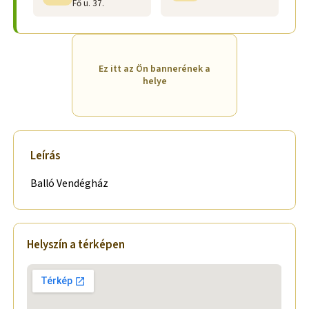
Fő u. 37.
Ez itt az Ön bannerének a
helye
Leírás
Balló Vendégház
Helyszín a térképen