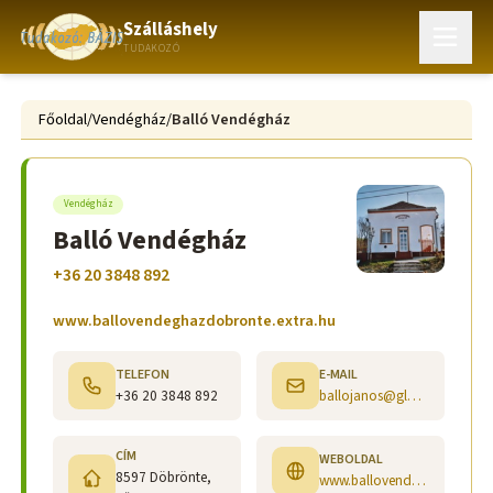
Szálláshely
TUDAKOZÓ
Főoldal
/
Vendégház
/
Balló Vendégház
Vendégház
Balló Vendégház
+36 20 3848 892
www.ballovendeghazdobronte.extra.hu
TELEFON
E-MAIL
+36 20 3848 892
ballojanos@globonet.hu
CÍM
WEBOLDAL
8597 Döbrönte,
www.ballovendeghazdobronte.extra.hu