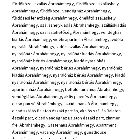
fürdőközeli szállás Ábrahámhegy, fürdőközeli szálláshely
Ábrahámhegy, fürdőközeli vendégház Ábrahámhegy,
fürdőzési lehetőség Ábrahámhegy, önellátó szálláshely
Ábrahámhegy, szálláshelykiadás Ábrahámhegy, szálláskiadás
Ábrahámhegy, szálláslehetőség Ábrahámhegy, vendégház
kiadás Ábrahámhegy, vidéki apartman Ábrahámhegy, vidéki
nyaralás Ábrahámhegy, vidéki szállás Ábrahámhegy,
nyaralóház Ábrahámhegy, nyaralóház kiadás Ábrahámhegy,
nyaralóház bérlés Ábrahámhegy, kiadó nyaralóház
Ábrahámhegy, nyaralóház bérlés Ábrahámhegy, nyaralóház
kiadás Ábrahámhegy, nyaralóház bérlés Ábrahámhegy, kiadó
nyaralóház Ábrahámhegy, nyaralóház bérlés Ábrahámhegy,
apartmanház Ábrahámhegy, belföldi turizmus Ábrahámhegy,
vendéglátás Ábrahámhegy, aktív pihenés Ábrahámhegy,
olcsó panzió Ábrahámhegy, akciós panzió Ábrahámhegy,
olcsó szállás Balaton északi partján, akciós szállás Balaton
északi part, olcsó vendégház Balaton északi part, zimmer
frei Ábrahámhegy, Gästehaus Ábrahámhegy, Apartment
Ábrahámhegy, vacancy Ábrahámhegy, guesthouse