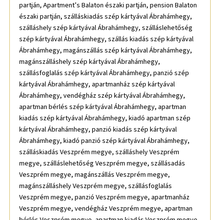
partján, Apartment’s Balaton északi partján, pension Balaton
északi partján, szálláskiadás szép kártyával Ábrahámhegy,
szálláshely szép kártyával Ábrahámhegy, szálláslehetőség
szép kártyával Ábrahámhegy, szállás kiadás szép kártyával
Ábrahámhegy, magánszállás szép kártyával Ábrahámhegy,
magánszálláshely szép kártyával Ábrahámhegy,
szállásfoglalás szép kártyával Ábrahámhegy, panzió szép
kártyával Ábrahámhegy, apartmanház szép kártyával
Ábrahámhegy, vendégház szép kártyával Ábrahámhegy,
apartman bérlés szép kártyával Ábrahámhegy, apartman
kiadás szép kártyával Ábrahámhegy, kiadó apartman szép
kártyával Ábrahámhegy, panzió kiadás szép kártyával
Ábrahámhegy, kiadó panzió szép kártyával Ábrahámhegy,
szálláskiadás Veszprém megye, szálláshely Veszprém
megye, szálláslehetőség Veszprém megye, szállásadás
Veszprém megye, magánszállás Veszprém megye,
magánszálláshely Veszprém megye, szállásfoglalás
Veszprém megye, panzió Veszprém megye, apartmanház
Veszprém megye, vendégház Veszprém megye, apartman
bérlés Veszprém megye, apartman kiadás Veszprém megye,