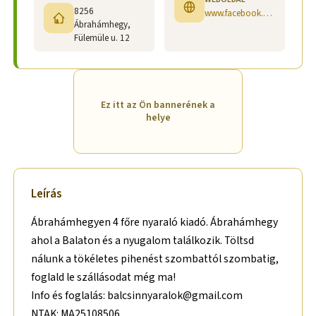
8256
www.facebook.com/profile.php?id=61573110202690
Ábrahámhegy,
Fülemüle u. 12
Ez itt az Ön bannerének a
helye
Leírás
Ábrahámhegyen 4 főre nyaraló kiadó. Ábrahámhegy
ahol a Balaton és a nyugalom találkozik. Töltsd
nálunk a tökéletes pihenést szombattól szombatig,
foglald le szállásodat még ma!
Info és foglalás: balcsinnyaralok@gmail.com
NTAK: MA25108506