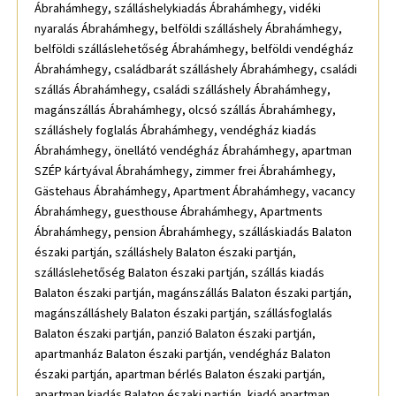
Ábrahámhegy, szálláshelykiadás Ábrahámhegy, vidéki
nyaralás Ábrahámhegy, belföldi szálláshely Ábrahámhegy,
belföldi szálláslehetőség Ábrahámhegy, belföldi vendégház
Ábrahámhegy, családbarát szálláshely Ábrahámhegy, családi
szállás Ábrahámhegy, családi szálláshely Ábrahámhegy,
magánszállás Ábrahámhegy, olcsó szállás Ábrahámhegy,
szálláshely foglalás Ábrahámhegy, vendégház kiadás
Ábrahámhegy, önellátó vendégház Ábrahámhegy, apartman
SZÉP kártyával Ábrahámhegy, zimmer frei Ábrahámhegy,
Gästehaus Ábrahámhegy, Apartment Ábrahámhegy, vacancy
Ábrahámhegy, guesthouse Ábrahámhegy, Apartments
Ábrahámhegy, pension Ábrahámhegy, szálláskiadás Balaton
északi partján, szálláshely Balaton északi partján,
szálláslehetőség Balaton északi partján, szállás kiadás
Balaton északi partján, magánszállás Balaton északi partján,
magánszálláshely Balaton északi partján, szállásfoglalás
Balaton északi partján, panzió Balaton északi partján,
apartmanház Balaton északi partján, vendégház Balaton
északi partján, apartman bérlés Balaton északi partján,
apartman kiadás Balaton északi partján, kiadó apartman