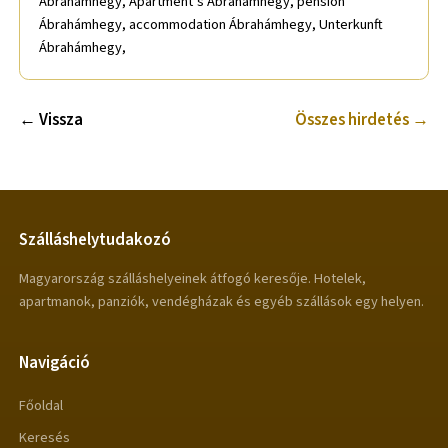
Ábrahámhegy, Apartment’s Ábrahámhegy, pension
Ábrahámhegy, accommodation Ábrahámhegy, Unterkunft
Ábrahámhegy,
← Vissza
Összes hirdetés →
Szálláshelytudakozó
Magyarország szálláshelyeinek átfogó keresője. Hotelek,
apartmanok, panziók, vendégházak és egyéb szállások egy helyen.
Navigáció
Főoldal
Keresés