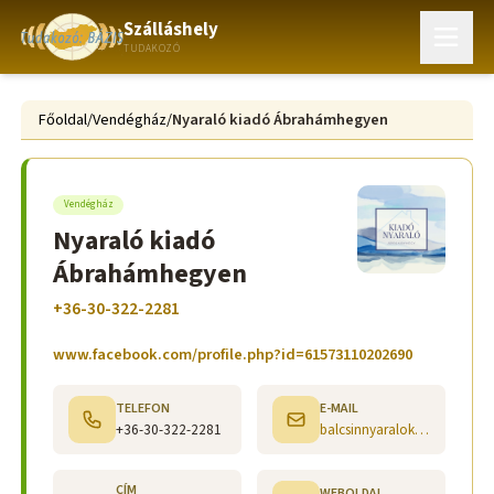
Szálláshely
TUDAKOZÓ
Főoldal
/
Vendégház
/
Nyaraló kiadó Ábrahámhegyen
Vendégház
Nyaraló kiadó
Ábrahámhegyen
+36-30-322-2281
www.facebook.com/profile.php?id=61573110202690
TELEFON
E-MAIL
+36-30-322-2281
balcsinnyaralok@gmail.com
CÍM
WEBOLDAL