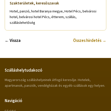
Szakterületek, keresőszavak
Hotel, panzió, hotel Baranya megye, Hotel Pécs, belvárosi
hotel, belvárosi hotel Pécs, étterem, szállás,
szálláslehetőség
← Vissza
Összes hirdetés →
Szálláshelytudakozó
Magyarország szálláshelyeinek átfogó keresője. Hotelek,
apartmanok, panziók, vendégházak és egyéb szállások egy helyen.
Navigáció