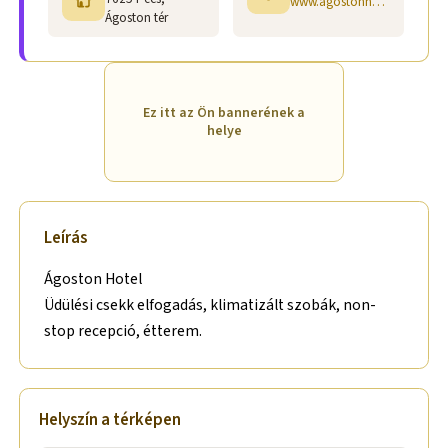
www.agostonhotel.hu
Ágoston tér
Ez itt az Ön bannerének a
helye
Leírás
Ágoston Hotel
Üdülési csekk elfogadás, klimatizált szobák, non-
stop recepció, étterem.
Helyszín a térképen