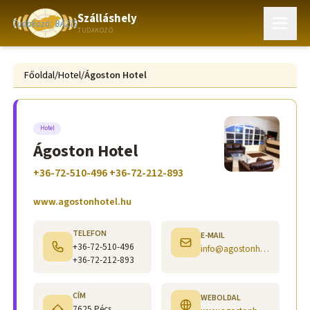
Szálláshely
TUDAKOZÓ
Főoldal
/
Hotel
/
Ágoston Hotel
Hotel
Ágoston Hotel
+36-72-510-496 +36-72-212-893
www.agostonhotel.hu
TELEFON
E-MAIL
+36-72-510-496
info@agostonhotel.hu
+36-72-212-893
CÍM
WEBOLDAL
7625 Pécs,