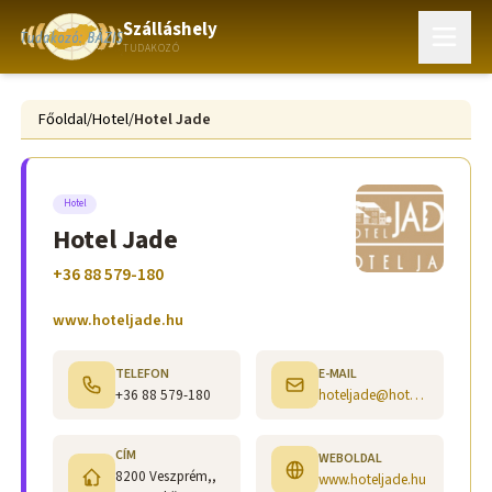
Szálláshely
TUDAKOZÓ
Főoldal
/
Hotel
/
Hotel Jade
Hotel
Hotel Jade
+36 88 579-180
www.hoteljade.hu
TELEFON
E-MAIL
+36 88 579-180
hoteljade@hoteljade.hu
CÍM
WEBOLDAL
8200 Veszprém,,
www.hoteljade.hu