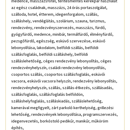
medence, masszázsfotel, térítésmentes kerékpár használat
az egész családnak, masszázs, 24 órás portaszolgálat,
szálloda, hotel, étterem, idegenforgalom, szállás,
szálláshely, vendéglátás, szolárium, szauna, turizmus,
rendezvény, rendezvényszervezés, masszázs, fürdő,
gyógyfürdő, medence, minibár, termálfürdő, élményfürdő,
pezsgőfürdő, egészség, esküvő szervezése, esküvő
lebonyolítása, lakodalom, belföldi szállás, belföldi
szállásfoglalás, belföldi szálláshely, belföldi
szálláslehetőség, céges rendezvény lebonyolítás, céges
rendezvényhelyszín, családi rendezvény lebonyolítás,
csoportos szállás, csoportos szállásfoglalás, esküvői
vacsora, esküvői vacsora helyszín, rendezvény lebonyolítás,
rendezvényhelyszín, szállás, szállás-étkezés, szállásadás,
szállásfoglalás, szállásfoglalás belföldön,
szálláshelyfoglalás, szálláskiadás, szálláslehetőség,
kamerával megfigyelt, zárt parkoló kerthelyiség, grillezési
lehetőség, rendezvények lebonyolítása, programszervezés,
idegenvezetés, borkóstoló pedikűr, manikűr, műköröm
építés,