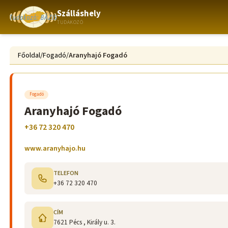
Szálláshely
TUDAKOZÓ
Főoldal
/
Fogadó
/
Aranyhajó Fogadó
Fogadó
Aranyhajó Fogadó
+36 72 320 470
www.aranyhajo.hu
TELEFON
+36 72 320 470
CÍM
7621 Pécs , Király u. 3.