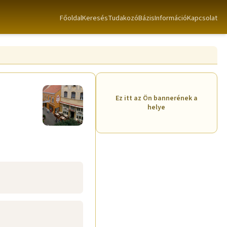
Főoldal
Keresés
TudakozóBázis
Információ
Kapcsolat
Ez itt az Ön bannerének a
helye