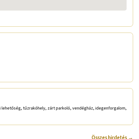
si lehetőség, tűzrakóhely, zárt parkoló, vendégház, idegenforgalom,
Összes hirdetés →