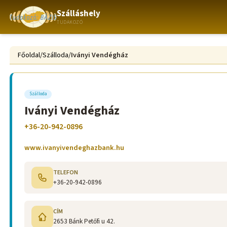
Szálláshely
TUDAKOZÓ
Főoldal
/
Szálloda
/
Iványi Vendégház
Szálloda
Iványi Vendégház
+36-20-942-0896
www.ivanyivendeghazbank.hu
TELEFON
+36-20-942-0896
CÍM
2653 Bánk Petőfi u 42.