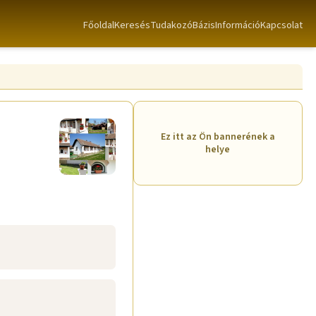
Főoldal
Keresés
TudakozóBázis
Információ
Kapcsolat
Ez itt az Ön bannerének a
helye