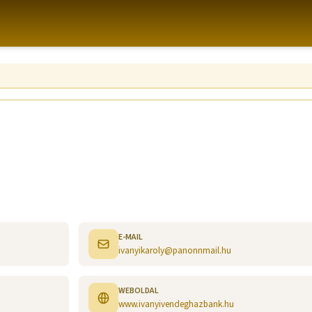
E-MAIL
ivanyikaroly@panonnmail.hu
WEBOLDAL
www.ivanyivendeghazbank.hu