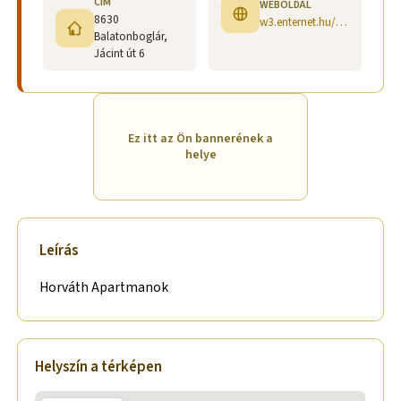
CÍM
WEBOLDAL
8630
w3.enternet.hu/horvat/nyaralas/nyboglar
Balatonboglár,
Jácint út 6
Ez itt az Ön bannerének a
helye
Leírás
Horváth Apartmanok
Helyszín a térképen