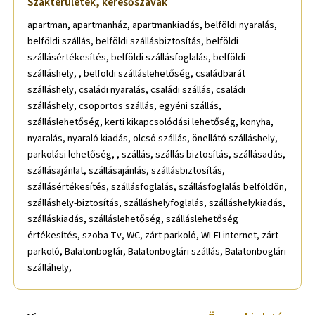
Szakterületek, keresőszavak
apartman, apartmanház, apartmankiadás, belföldi nyaralás,
belföldi szállás, belföldi szállásbiztosítás, belföldi
szállásértékesítés, belföldi szállásfoglalás, belföldi
szálláshely, , belföldi szálláslehetőség, családbarát
szálláshely, családi nyaralás, családi szállás, családi
szálláshely, csoportos szállás, egyéni szállás,
szálláslehetőség, kerti kikapcsolódási lehetőség, konyha,
nyaralás, nyaraló kiadás, olcsó szállás, önellátó szálláshely,
parkolási lehetőség, , szállás, szállás biztosítás, szállásadás,
szállásajánlat, szállásajánlás, szállásbiztosítás,
szállásértékesítés, szállásfoglalás, szállásfoglalás belföldön,
szálláshely-biztosítás, szálláshelyfoglalás, szálláshelykiadás,
szálláskiadás, szálláslehetőség, szálláslehetőség
értékesítés, szoba-Tv, WC, zárt parkoló, WI-FI internet, zárt
parkoló, Balatonboglár, Balatonboglári szállás, Balatonboglári
szálláhely,