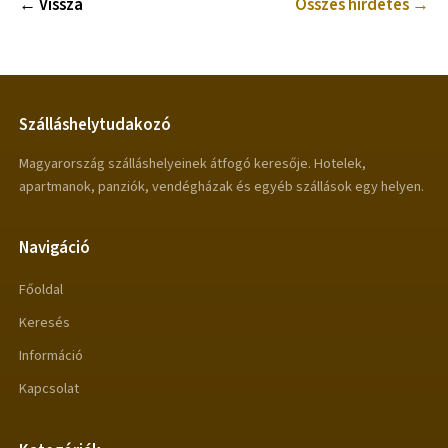
← Vissza
Összes hirdetés →
Szálláshelytudakozó
Magyarország szálláshelyeinek átfogó keresője. Hotelek,
apartmanok, panziók, vendégházak és egyéb szállások egy helyen.
Navigáció
Főoldal
Keresés
Információ
Kapcsolat