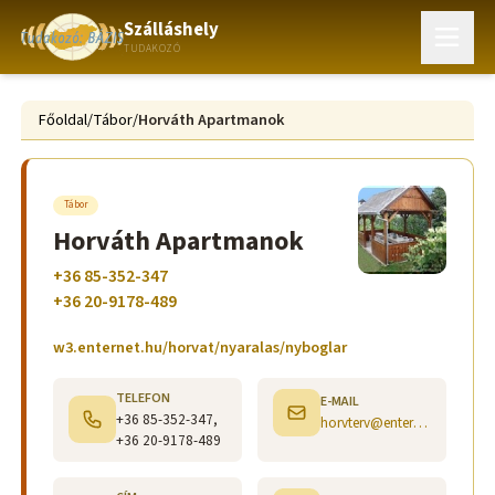
Szálláshely
TUDAKOZÓ
Főoldal
/
Tábor
/
Horváth Apartmanok
Tábor
Horváth Apartmanok
+36 85-352-347
+36 20-9178-489
w3.enternet.hu/horvat/nyaralas/nyboglar
TELEFON
E-MAIL
+36 85-352-347,
horvterv@enternet.hu
+36 20-9178-489