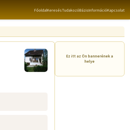
Főoldal
Keresés
TudakozóBázis
Információ
Kapcsolat
Ez itt az Ön bannerének a
helye