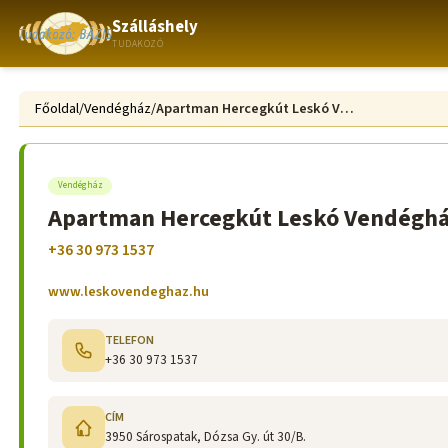
Szálláshely
TUDAKOZÓ
Főoldal
/
Vendégház
/
Apartman Hercegkút Leskó Vendégház
Vendégház
Apartman Hercegkút Leskó Vendégh
+36 30 973 1537
www.leskovendeghaz.hu
TELEFON
+36 30 973 1537
CÍM
3950 Sárospatak, Dózsa Gy. út 30/B.