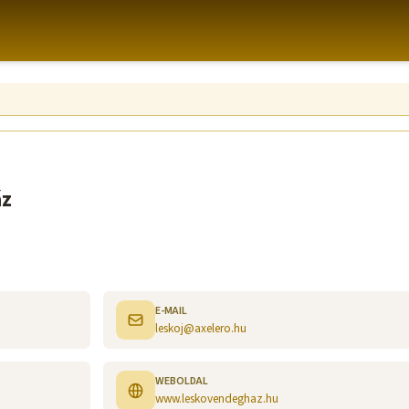
áz
E-MAIL
leskoj@axelero.hu
WEBOLDAL
www.leskovendeghaz.hu