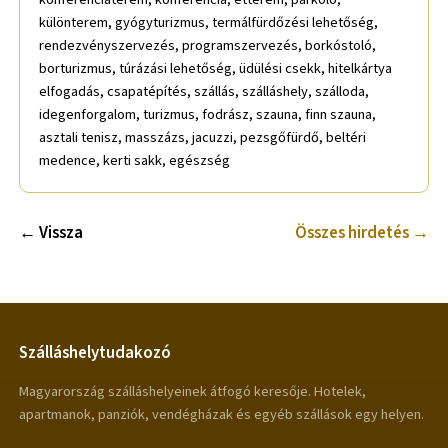
különterem, gyógyturizmus, termálfürdőzési lehetőség,
rendezvényszervezés, programszervezés, borkóstoló,
borturizmus, túrázási lehetőség, üdülési csekk, hitelkártya
elfogadás, csapatépítés, szállás, szálláshely, szálloda,
idegenforgalom, turizmus, fodrász, szauna, finn szauna,
asztali tenisz, masszázs, jacuzzi, pezsgőfürdő, beltéri
medence, kerti sakk, egészség
← Vissza
Összes hirdetés →
Szálláshelytudakozó
Magyarország szálláshelyeinek átfogó keresője. Hotelek,
apartmanok, panziók, vendégházak és egyéb szállások egy helyen.