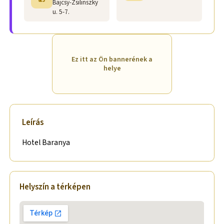
Bajcsy-Zsilinszky
u. 5-7.
Ez itt az Ön bannerének a
helye
Leírás
Hotel Baranya
Helyszín a térképen