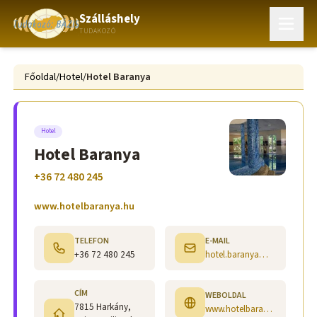
Szálláshely
TUDAKOZÓ
Főoldal
/
Hotel
/
Hotel Baranya
Hotel
Hotel Baranya
+36 72 480 245
www.hotelbaranya.hu
TELEFON
E-MAIL
+36 72 480 245
hotel.baranya@t-online.hu
CÍM
WEBOLDAL
7815 Harkány,
www.hotelbaranya.hu