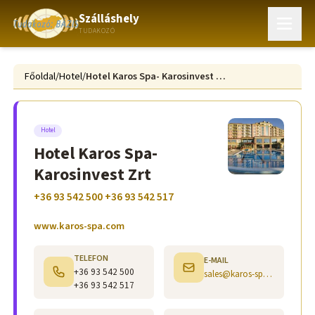
Szálláshely
TUDAKOZÓ
Főoldal
/
Hotel
/
Hotel Karos Spa- Karosinvest Zrt
Hotel
Hotel Karos Spa-
Karosinvest Zrt
+36 93 542 500 +36 93 542 517
www.karos-spa.com
TELEFON
E-MAIL
+36 93 542 500
sales@karos-spa.hu
+36 93 542 517