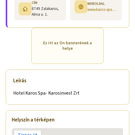
CÍM
WEBOLDAL
8749 Zalakaros,
www.karos-spa.com
Alma u. 1.
Ez itt az Ön bannerének a
helye
Leírás
Hotel Karos Spa- Karosinvest Zrt
Helyszín a térképen