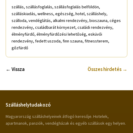
szállás, szállásfoglalás, szállásfoglalás belföldön,
szálláskiadás, wellness, egészség, hotel, szálláshely,
szálloda, vendéglátás, alkalmi rendezvény, bioszauna, céges
rendezvény, családbarát környezet, családi rendezvény,
élményfürdő, élményfürdőzési lehetőség, esküvői
rendezvény, fedett uszoda, finn szauna, fitnessterem,
gőzfürdő
← Vissza
Összes hirdetés →
Szálláshelytudakozó
Magyarország szálláshelyeinek átfogó keresője. Hotelek,
apartmanok, panziók, vendégházak és egyéb szállások egy helyen.