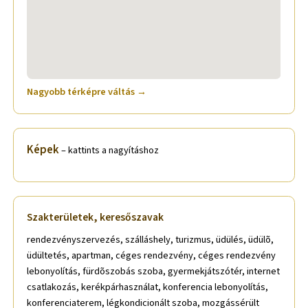
Nagyobb térképre váltás →
Képek
– kattints a nagyításhoz
Szakterületek, keresőszavak
rendezvényszervezés, szálláshely, turizmus, üdülés, üdülõ,
üdültetés, apartman, céges rendezvény, céges rendezvény
lebonyolítás, fürdõszobás szoba, gyermekjátszótér, internet
csatlakozás, kerékpárhasználat, konferencia lebonyolítás,
konferenciaterem, légkondicionált szoba, mozgássérült