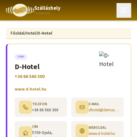
Szálláshely
TUDAKOZÓ
Főoldal
/
Hotel
/
D-Hotel
Hotel
D-Hotel
+36 66 560 300
www.d-hotel.hu
TELEFON
E-MAIL
+36 66 560 300
dhotel@demasz.hu
CÍM
WEBOLDAL
5700 Gyula,
www.d-hotel.hu