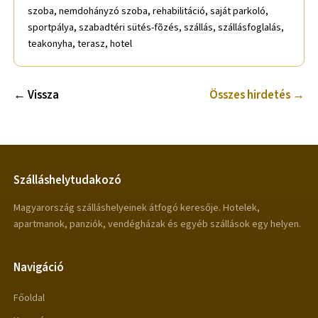
szoba, nemdohányzó szoba, rehabilitáció, saját parkoló,
sportpálya, szabadtéri sütés-fõzés, szállás, szállásfoglalás,
teakonyha, terasz, hotel
← Vissza
Összes hirdetés →
Szálláshelytudakozó
Magyarország szálláshelyeinek átfogó keresője. Hotelek,
apartmanok, panziók, vendégházak és egyéb szállások egy helyen.
Navigáció
Főoldal