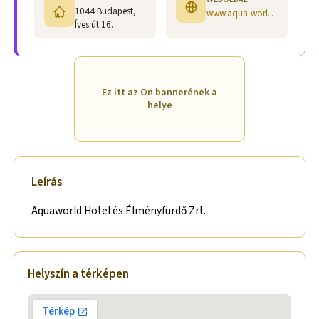
1044 Budapest,
www.aqua-world.hu
Íves út 16.
Ez itt az Ön bannerének a
helye
Leírás
Aquaworld Hotel és Élményfürdő Zrt.
Helyszín a térképen