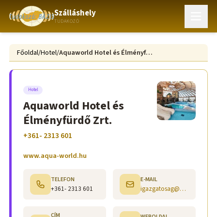
Szálláshely
TUDAKOZÓ
Főoldal
/
Hotel
/
Aquaworld Hotel és Élményfürdő Zrt.
Hotel
Aquaworld Hotel és
Élményfürdő Zrt.
+361- 2313 601
www.aqua-world.hu
TELEFON
E-MAIL
+361- 2313 601
igazgatosag@aqua-world.hu
CÍM
WEBOLDAL