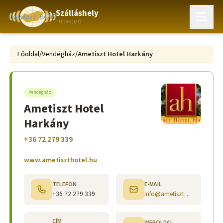
Szálláshely
TUDAKOZÓ
Főoldal
/
Vendégház
/
Ametiszt Hotel Harkány
Vendégház
Ametiszt Hotel
Harkány
+36 72 279 339
www.ametiszthotel.hu
TELEFON
E-MAIL
+36 72 279 339
info@ametiszthotel.hu
CÍM
WEBOLDAL