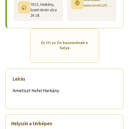
7815, Harkány,
www.ametiszthotel.hu
Szent István utca
26-28.
Ez itt az Ön bannerének a
helye
Leírás
Ametiszt Hotel Harkány
Helyszín a térképen