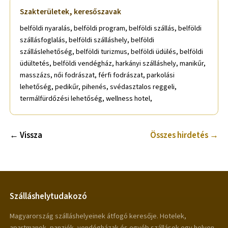
Szakterületek, keresőszavak
belföldi nyaralás, belföldi program, belföldi szállás, belföldi
szállásfoglalás, belföldi szálláshely, belföldi
szálláslehetőség, belföldi turizmus, belföldi üdülés, belföldi
üdültetés, belföldi vendégház, harkányi szálláshely, manikűr,
masszázs, női fodrászat, férfi fodrászat, parkolási
lehetőség, pedikűr, pihenés, svédasztalos reggeli,
termálfürdőzési lehetőség, wellness hotel,
← Vissza
Összes hirdetés →
Szálláshelytudakozó
Magyarország szálláshelyeinek átfogó keresője. Hotelek,
apartmanok, panziók, vendégházak és egyéb szállások egy helyen.