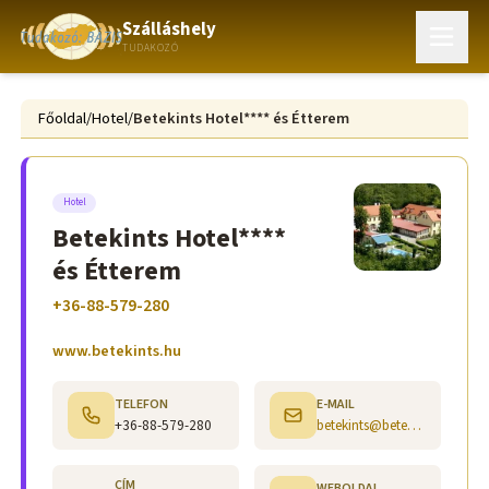
Szálláshely
TUDAKOZÓ
Főoldal
/
Hotel
/
Betekints Hotel**** és Étterem
Hotel
Betekints Hotel****
és Étterem
+36-88-579-280
www.betekints.hu
TELEFON
E-MAIL
+36-88-579-280
betekints@betekints.hu
CÍM
WEBOLDAL