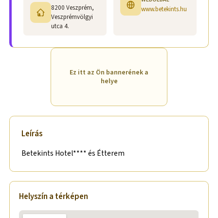
8200 Veszprém,
www.betekints.hu
Veszprémvölgyi
utca 4.
Ez itt az Ön bannerének a
helye
Leírás
Betekints Hotel**** és Étterem
Helyszín a térképen