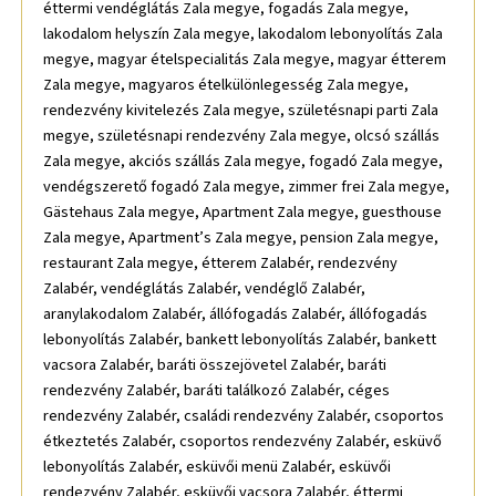
éttermi vendéglátás Zala megye, fogadás Zala megye,
lakodalom helyszín Zala megye, lakodalom lebonyolítás Zala
megye, magyar ételspecialitás Zala megye, magyar étterem
Zala megye, magyaros ételkülönlegesség Zala megye,
rendezvény kivitelezés Zala megye, születésnapi parti Zala
megye, születésnapi rendezvény Zala megye, olcsó szállás
Zala megye, akciós szállás Zala megye, fogadó Zala megye,
vendégszerető fogadó Zala megye, zimmer frei Zala megye,
Gästehaus Zala megye, Apartment Zala megye, guesthouse
Zala megye, Apartment’s Zala megye, pension Zala megye,
restaurant Zala megye, étterem Zalabér, rendezvény
Zalabér, vendéglátás Zalabér, vendéglő Zalabér,
aranylakodalom Zalabér, állófogadás Zalabér, állófogadás
lebonyolítás Zalabér, bankett lebonyolítás Zalabér, bankett
vacsora Zalabér, baráti összejövetel Zalabér, baráti
rendezvény Zalabér, baráti találkozó Zalabér, céges
rendezvény Zalabér, családi rendezvény Zalabér, csoportos
étkeztetés Zalabér, csoportos rendezvény Zalabér, esküvő
lebonyolítás Zalabér, esküvői menü Zalabér, esküvői
rendezvény Zalabér, esküvői vacsora Zalabér, éttermi