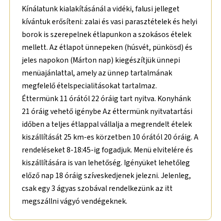
Kínálatunk kialakításánál a vidéki, falusi jelleget
kívántuk erősíteni: zalai és vasi parasztételek és helyi
borok is szerepelnek étlapunkon a szokásos ételek
mellett. Az étlapot ünnepeken (húsvét, pünkösd) és
jeles napokon (Márton nap) kiegészítjük ünnepi
menüajánlattal, amely az ünnep tartalmának
megfelelő ételspecialitásokat tartalmaz.
Éttermünk 11 órától 22 óráig tart nyitva. Konyhánk
21 óráig vehető igénybe Az éttermünk nyitvatartási
időben a teljes étlappal vállalja a megrendelt ételek
kiszállítását 25 km-es körzetben 10 órától 20 óráig. A
rendeléseket 8-18:45-ig fogadjuk. Menü elvitelére és
kiszállítására is van lehetőség. Igényüket lehetőleg
előző nap 18 óráig szíveskedjenek jelezni. Jelenleg,
csak egy 3 ágyas szobával rendelkezünk az itt
megszállni vágyó vendégeknek.