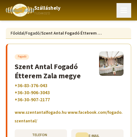
Szálláshely
TUDAKOZÓ
Főoldal
/
Fogadó
/
Szent Antal Fogadó Étterem Zala megye
Fogadó
Szent Antal Fogadó
Étterem Zala megye
+36-83-376-043
+36-30-906-3043
+36-30-907-2177
www.szentantalfogado.hu www.facebook.com/fogado.
szentantal/
TELEFON
E-MAIL