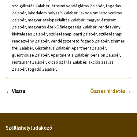
szolgáltatás Zalabér, éttermi vendéglátás Zalabér, fogadás
Zalabér, lakodalom helyszín Zalabér, lakodalom lebonyolítás
Zalabér, magyar ételspecialitás Zalabér, magyar étterem
Zalabér, magyaros ételkülönlegesség Zalabér, rendezvény
kivitelezés Zalabér, születésnapi parti Zalabér, születésnapi
rendezvény Zalabér, vendégszerető fogadó Zalabér, zimmer
frei Zalabér, Gästehaus Zalabér, Apartment Zalabér,
guesthouse Zalabér, Apartment’s Zalabér, pension Zalabér,
restaurant Zalabér, olcsó szállás Zalabér, akciós szállás
Zalabér, fogadó Zalabér,
← Vissza
Összes hirdetés →
Szálláshelytudakozó