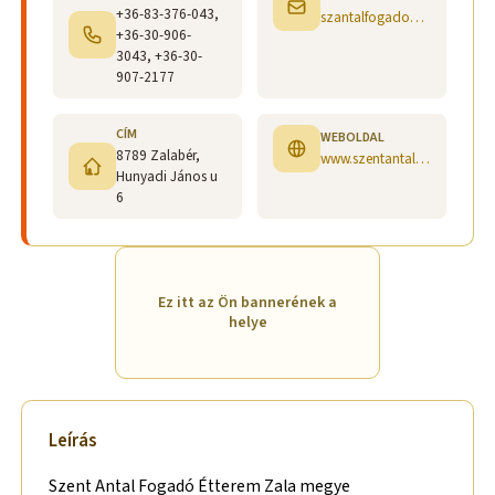
+36-83-376-043,
szantalfogado@t-online.hu
+36-30-906-
3043, +36-30-
907-2177
CÍM
WEBOLDAL
8789 Zalabér,
www.szentantalfogado.hu www.facebook.com/fogado.szentantal/
Hunyadi János u
6
Ez itt az Ön bannerének a
helye
Leírás
Szent Antal Fogadó Étterem Zala megye