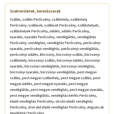
Szakterületek, keresőszavak
Szállás, szállás Perőcsény, szálláshely, szálláshely
Perőcsény, szállások, szállások Perőcsény, szálláshelyek,
szálláshelyek Perőcsény, üdülés, üdülés Perőcsény,
nyaralás, nyaralás Perőcsény, vendéglátás, vendéglátás
Perőcsény, vendégház, vendégház Perőcsény, perőcsényi
nyaralás, perőcsényi vendégház, perőcsényi vendéglátás,
perőcsényi üdülés, Börzsöny, börzsönyi szállás, börzsönyi
szálláshely, börzsönyi szállás, börzsönyi üdülés, börzsönyi
nyaralás, börzsönyi vendéglátás, börzsönyi vendégház,
börzsönyi nyaralás, börzsönyi vendéglátás, pest megyei
szállás, pest megyei szálláshely, pest megyei szállás, pest
megyei üdülés, pest megyei nyaralás, pest megyei
vendéglátás, pest megyei vendégház, pest megyei nyaralás,
pest megyei vendéglátás, vendégház bérlés Perőcsény,
eladó vendégház Perőcsény, olcsón eladó vendégház
Perőcsény, áron alul eladó vendégház Perőcsény, Angyal-Lak
Vendégház Perőcsény