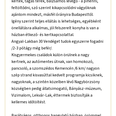
kertek, tágas terek, balzsamos levegő - a pihenni,
feltöltődni, szó szerint kikapcsolódni vágyóknak
ajánlom mindezt, másfél órányira Budapesttől.
Igény szerint teljes ellátás is lehetséges, egyébként
önellátásra alkalmas, jól felszerelt konyha is van a
házban étkező- és kertkapcsolattal.
Angyal-Lakban 30 Vendéget tudok egyszerre fogadni
/2-3 pótágy még befér/.
Kisgyermekes családok külön örülnek a nagy
kertnek, az autómentes útnak, van homokozó,
pancsoló, a szomszédos Kemencén /6 km/ nagyon
szép strand kisvasúttal kedvelt programja kicsiknek,
nagyoknak, a szintén közelben lévő Nagybörzsöny
községben pedig állatsimogató, Bányász-múzeum,
Vizimalom, Lekvár-Lak, éttermek biztosítják a
kellemes időtöltést.
Barátságos, otthonos hangulatú házban, örömmel