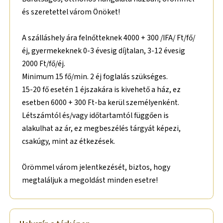
és szeretettel várom Önöket!
A szálláshely ára felnőtteknek 4000 + 300 /IFA/ Ft/fő/
éj, gyermekeknek 0-3 évesig díjtalan, 3-12 évesig
2000 Ft/fő/éj.
Minimum 15 fő/min. 2 éj foglalás szükséges.
15-20 fő esetén 1 éjszakára is kivehető a ház, ez
esetben 6000 + 300 Ft-ba kerül személyenként.
Létszámtól és/vagy időtartamtól függően is
alakulhat az ár, ez megbeszélés tárgyát képezi,
csakúgy, mint az étkezések.
Örömmel várom jelentkezését, biztos, hogy
megtaláljuk a megoldást minden esetre!