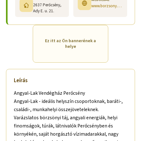
2637 Perőcsény,
www.borzsony.eu/szallas.php
Ady E. u. 21.
Ez itt az Ön bannerének a
helye
Leírás
Angyal-Lak Vendégház Perőcsény
Angyal-Lak - ideális helyszín csoportoknak, baráti-,
családi-, munkahelyi összejöveteleknek.
Varázslatos börzsönyi táj, angyali energiák, helyi
finomságok, túrák, látnivalók Perőcsényben és
környékén, saját horgásztó vízimadarakkal, nagy