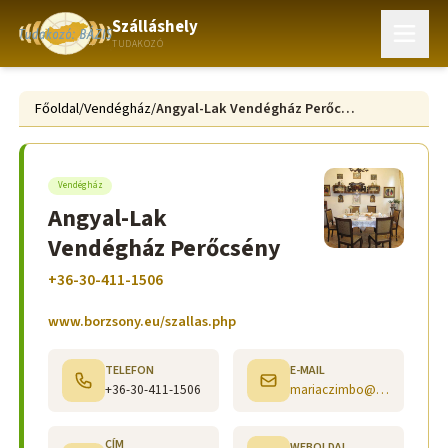
Szálláshely
TUDAKOZÓ
Főoldal
/
Vendégház
/
Angyal-Lak Vendégház Perőcsény
Vendégház
Angyal-Lak
Vendégház Perőcsény
+36-30-411-1506
www.borzsony.eu/szallas.php
TELEFON
E-MAIL
+36-30-411-1506
mariaczimbo@gmail.com
CÍM
WEBOLDAL